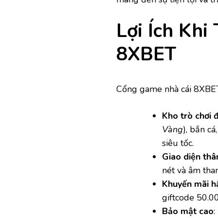
Lợi Ích Kh
8XBET
Cổng game nhà cái 8XBET m
Kho trò chơi 
Vàng
), bắn cá
siêu tốc.
Giao diện thâ
nét và âm tha
Khuyến mãi h
giftcode 50.00
Bảo mật cao
: