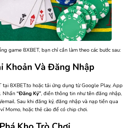
ổng game 8XBET, bạn chỉ cần làm theo các bước sau:
ài Khoản Và Đăng Nhập
 tại 8XBET.to hoặc tải ứng dụng từ Google Play, App
ức. Nhấn
“Đăng Ký”
, điền thông tin như tên đăng nhập,
i/email. Sau khi đăng ký, đăng nhập và nạp tiền qua
í Momo, hoặc thẻ cào để có chip chơi.
Phá Kho Trò Chơi