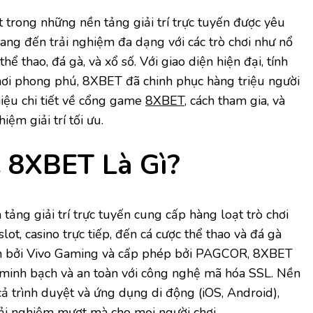
rong những nền tảng giải trí trực tuyến được yêu
mang đến trải nghiệm đa dạng với các trò chơi như nổ
 thể thao, đá gà, và xổ số. Với giao diện hiện đại, tính
chơi phong phú, 8XBET đã chinh phục hàng triệu người
thiệu chi tiết về cổng game
8XBET
, cách tham gia, và
ệm giải trí tối ưu.
 8XBET Là Gì?
ng giải trí trực tuyến cung cấp hàng loạt trò chơi
lot, casino trực tiếp, đến cá cược thể thao và đá gà
nh bởi Vivo Gaming và cấp phép bởi PAGCOR, 8XBET
minh bạch và an toàn với công nghệ mã hóa SSL. Nền
cả trình duyệt và ứng dụng di động (iOS, Android),
rải nghiệm mượt mà cho mọi người chơi.