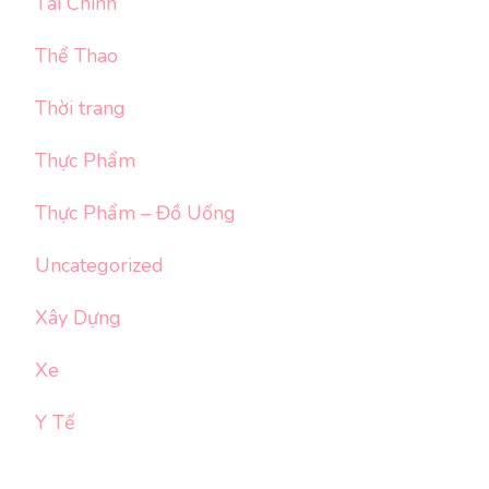
Tài Chính
Thể Thao
Thời trang
Thực Phẩm
Thực Phẩm – Đồ Uống
Uncategorized
Xây Dựng
Xe
Y Tế