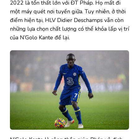
2022 là tổn thất lớn với ĐT Pháp. Họ mất đi
một máy quét nơi tuyến giữa. Tuy nhiên, ở thời
điểm hiện tại, HLV Didier Deschamps vẫn còn
những lựa chọn chất lượng có thể khỏa lấp vị trí
của N’Golo Kante để lại.