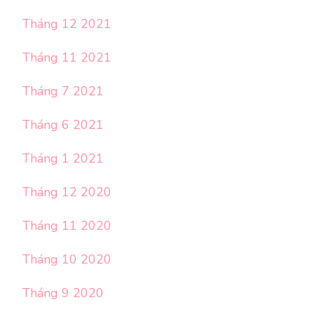
Tháng 12 2021
Tháng 11 2021
Tháng 7 2021
Tháng 6 2021
Tháng 1 2021
Tháng 12 2020
Tháng 11 2020
Tháng 10 2020
Tháng 9 2020