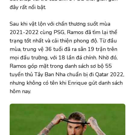
đây rất nổi bật.
Sau khi vật lộn với chấn thương suốt mùa
2021-2022 cùng PSG, Ramos đã tìm lại thể
trạng tốt nhất và cải thiện phong độ. Từ đầu
mùa, trung vệ 36 tuổi đã ra sân 19 trận trên
mọi đấu trường, với 18 lần đá chính. Nhờ đó,
Ramos góp mặt trong danh sách sơ bộ 55
tuyển thủ Tây Ban Nha chuẩn bị đi Qatar 2022,
nhưng không có tên khi Enrique gút danh sách
hôm nay.