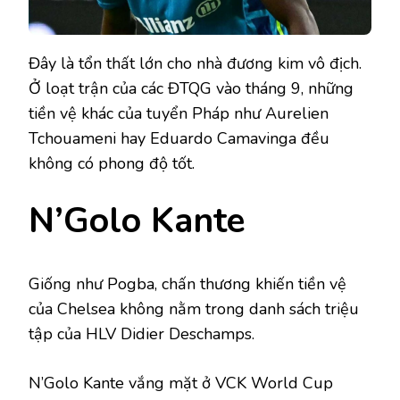
Đây là tổn thất lớn cho nhà đương kim vô địch.
Ở loạt trận của các ĐTQG vào tháng 9, những
tiền vệ khác của tuyển Pháp như Aurelien
Tchouameni hay Eduardo Camavinga đều
không có phong độ tốt.
N’Golo Kante
Giống như Pogba, chấn thương khiến tiền vệ
của Chelsea không nằm trong danh sách triệu
tập của HLV Didier Deschamps.
N’Golo Kante vắng mặt ở VCK World Cup