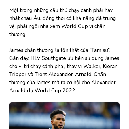
Một trong những cầu thủ chạy cánh phải hay
nhất châu Âu, đồng thời có khả năng đá trung
vệ, phải ngồi nhà xem World Cup vì chấn
thương.
James chấn thương là tổn thất của “Tam sư”.
Gần đây, HLV Southgate ưu tiên sử dụng James
cho vị trí chạy cánh phải, thay vì Walker, Kieran
Tripper và Trent Alexander-Arnold. Chấn
thương của James mở ra cơ hội cho Alexander-
Arnold dự World Cup 2022.