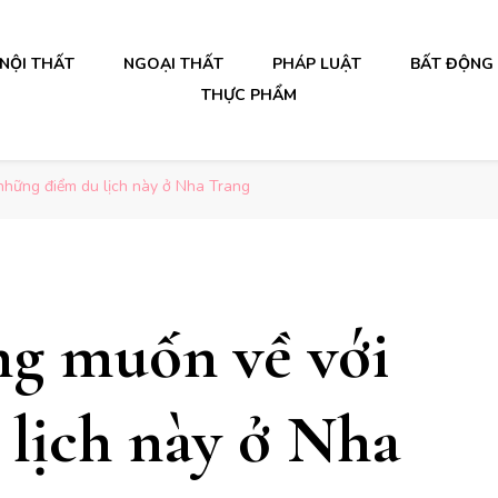
NỘI THẤT
NGOẠI THẤT
PHÁP LUẬT
BẤT ĐỘNG
THỰC PHẨM
những điểm du lịch này ở Nha Trang
ng muốn về với
lịch này ở Nha