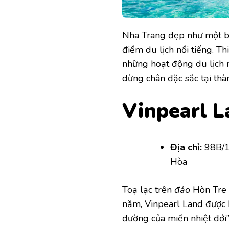
Nha Trang đẹp như một bức
điểm du lịch nổi tiếng. T
những hoạt động du lịch 
dừng chân đặc sắc tại thà
Vinpearl L
Địa chỉ:
98B/13
Hòa
Toạ lạc trên
đảo
Hòn Tre x
năm, Vinpearl Land được 
đường của miền nhiệt đới