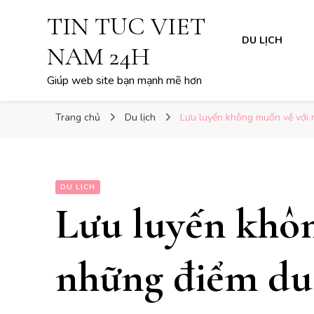
TIN TUC VIET
DU LỊCH
NAM 24H
Giúp web site bạn mạnh mẽ hơn
Trang chủ
Du lịch
Lưu luyến không muốn về với 
DU LỊCH
Lưu luyến khô
những điểm du 