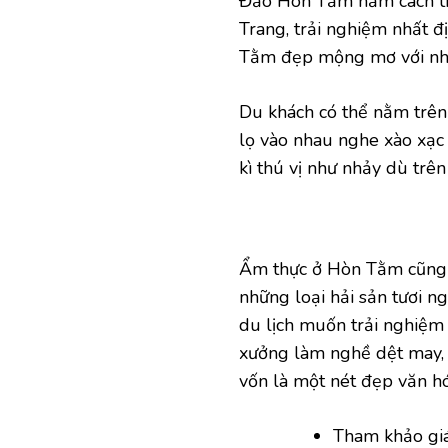
Đảo Hòn Tằm nằm cách th
Trang, trải nghiệm nhất đ
Tằm đẹp mộng mơ với nhữ
Du khách có thể nằm trên 
lọ vào nhau nghe xào xạc 
kì thú vị như nhảy dù trên
Ẩm thực ở Hòn Tằm cũng là
những loại hải sản tươi 
du lịch muốn trải nghiệm
xưởng làm nghề dệt may, 
vốn là một nét đẹp văn hó
Tham khảo gi