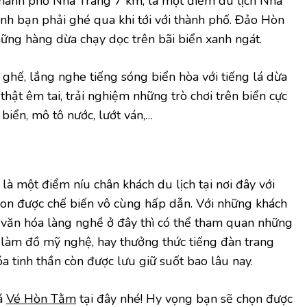
ành phố Nha Trang 7 km, là một điểm du lịch Nha
ịnh bạn phải ghé qua khi tới với thành phố. Đảo Hòn
ng hàng dừa chạy dọc trên bãi biển xanh ngát.
ghế, lắng nghe tiếng sóng biển hòa với tiếng lá dừa
thật êm tai, trải nghiệm những trò chơi trên biển cực
 biển, mô tô nước, lướt ván,…
 một điểm níu chân khách du lịch tại nơi đây với
ngon được chế biến vô cùng hấp dẫn. Với những khách
 văn hóa làng nghề ở đây thì có thể tham quan những
làm đồ mỹ nghệ, hay thưởng thức tiếng đàn trang
a tinh thần còn được lưu giữ suốt bao lâu nay.
á
Vé Hòn Tằm
tại đây nhé! Hy vọng bạn sẽ chọn được