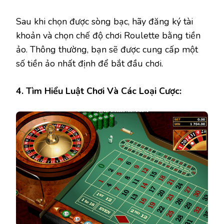
Sau khi chọn được sòng bạc, hãy đăng ký tài
khoản và chọn chế độ chơi Roulette bằng tiền
ảo. Thông thường, bạn sẽ được cung cấp một
số tiền ảo nhất định để bắt đầu chơi.
4. Tìm Hiểu Luật Chơi Và Các Loại Cược: