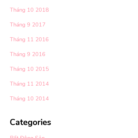
Tháng 10 2018
Tháng 9 2017
Tháng 11 2016
Tháng 9 2016
Tháng 10 2015
Tháng 11 2014
Tháng 10 2014
Categories