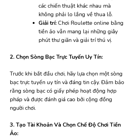
các chiến thuật khác nhau mà
không phải lo lắng về thua lỗ.
Giải trí:
Chơi Roulette online bằng
tiền ảo vẫn mang lại những giây
phút thư giãn và giải trí thú vị.
2. Chọn Sòng Bạc Trực Tuyến Uy Tín:
Trước khi bắt đầu chơi, hãy lựa chọn một sòng
bạc trực tuyến uy tín và đáng tin cậy. Đảm bảo
rằng sòng bạc có giấy phép hoạt động hợp
pháp và được đánh giá cao bởi cộng đồng
người chơi.
3. Tạo Tài Khoản Và Chọn Chế Độ Chơi Tiền
Ảo: