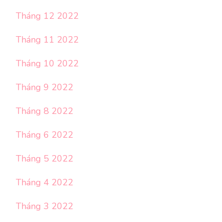
Tháng 12 2022
Tháng 11 2022
Tháng 10 2022
Tháng 9 2022
Tháng 8 2022
Tháng 6 2022
Tháng 5 2022
Tháng 4 2022
Tháng 3 2022