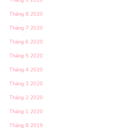
Tháng 8 2020
Tháng 7 2020
Tháng 6 2020
Tháng 5 2020
Tháng 4 2020
Tháng 3 2020
Tháng 2 2020
Tháng 1 2020
Tháng 8 2019