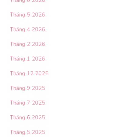
Tháng 5 2026
Tháng 4 2026
Tháng 2 2026
Tháng 1 2026
Tháng 12 2025
Tháng 9 2025
Tháng 7 2025
Tháng 6 2025
Tháng 5 2025