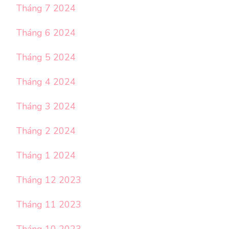
Tháng 7 2024
Tháng 6 2024
Tháng 5 2024
Tháng 4 2024
Tháng 3 2024
Tháng 2 2024
Tháng 1 2024
Tháng 12 2023
Tháng 11 2023
Tháng 10 2023