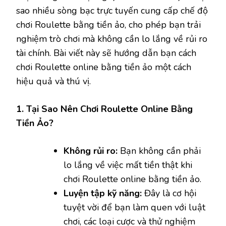
sao nhiều sòng bạc trực tuyến cung cấp chế độ
chơi Roulette bằng tiền ảo, cho phép bạn trải
nghiệm trò chơi mà không cần lo lắng về rủi ro
tài chính. Bài viết này sẽ hướng dẫn bạn cách
chơi Roulette online bằng tiền ảo một cách
hiệu quả và thú vị.
1. Tại Sao Nên Chơi Roulette Online Bằng
Tiền Ảo?
Không rủi ro:
Bạn không cần phải
lo lắng về việc mất tiền thật khi
chơi Roulette online bằng tiền ảo.
Luyện tập kỹ năng:
Đây là cơ hội
tuyệt vời để bạn làm quen với luật
chơi, các loại cược và thử nghiệm