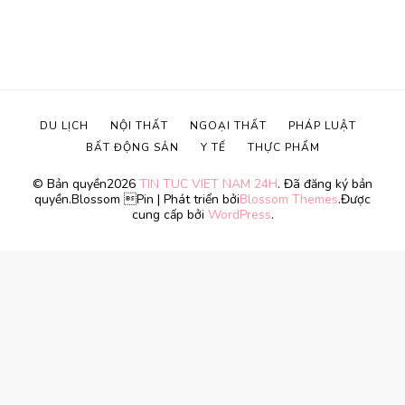
DU LỊCH
NỘI THẤT
NGOẠI THẤT
PHÁP LUẬT
BẤT ĐỘNG SẢN
Y TẾ
THỰC PHẨM
© Bản quyền2026
TIN TUC VIET NAM 24H
. Đã đăng ký bản
quyền.
Blossom Pin | Phát triển bởi
Blossom Themes
.Được
cung cấp bởi
WordPress
.