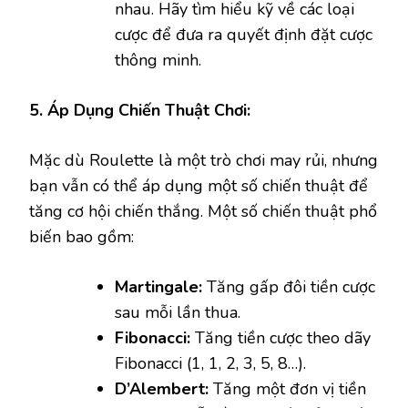
nhau. Hãy tìm hiểu kỹ về các loại
cược để đưa ra quyết định đặt cược
thông minh.
5. Áp Dụng Chiến Thuật Chơi:
Mặc dù Roulette là một trò chơi may rủi, nhưng
bạn vẫn có thể áp dụng một số chiến thuật để
tăng cơ hội chiến thắng. Một số chiến thuật phổ
biến bao gồm:
Martingale:
Tăng gấp đôi tiền cược
sau mỗi lần thua.
Fibonacci:
Tăng tiền cược theo dãy
Fibonacci (1, 1, 2, 3, 5, 8…).
D’Alembert:
Tăng một đơn vị tiền