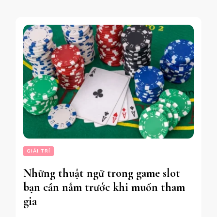
GIẢI TRÍ
Những thuật ngữ trong game slot
bạn cần nắm trước khi muốn tham
gia