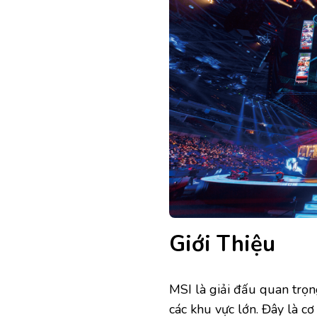
Giới Thiệu
MSI là giải đấu quan trọn
các khu vực lớn. Đây là c