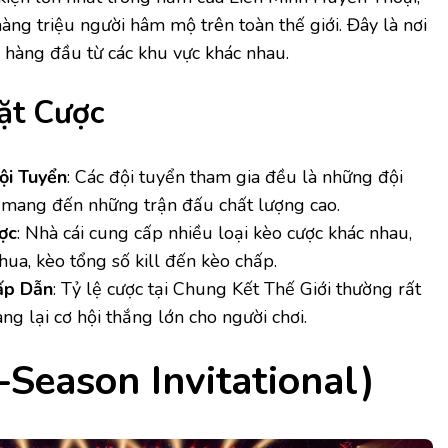
àng triệu người hâm mộ trên toàn thế giới. Đây là nơi
n hàng đầu từ các khu vực khác nhau.
ặt Cược
ội Tuyển
: Các đội tuyển tham gia đều là những đội
, mang đến những trận đấu chất lượng cao.
ợc
: Nhà cái cung cấp nhiều loại kèo cược khác nhau,
hua, kèo tổng số kill đến kèo chấp.
ấp Dẫn
: Tỷ lệ cược tại Chung Kết Thế Giới thường rất
ng lại cơ hội thắng lớn cho người chơi.
-Season Invitational)