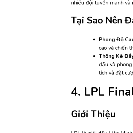
nhiều đội tuyển mạnh và 
Tại Sao Nên Đ
Phong Độ Ca
cao và chiến t
Thống Kê Đầ
đấu và phong 
tích và đặt cượ
4. LPL Fina
Giới Thiệu