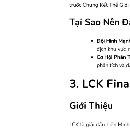
trước Chung Kết Thế Giới.
Tại Sao Nên Đ
Đội Hình Mạn
địch khu vực,
Cơ Hội Phân T
phân tích và đ
3. LCK Fina
Giới Thiệu
LCK là giải đấu Liên Minh