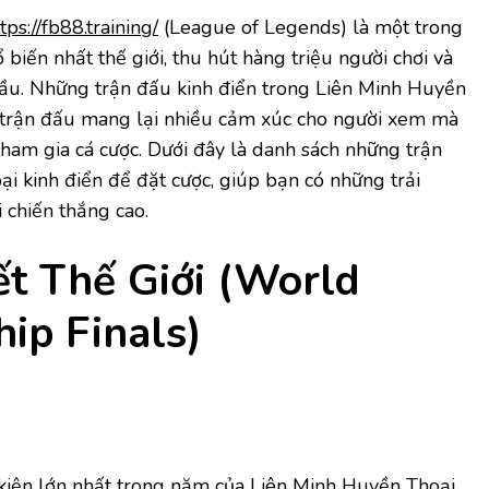
tps://fb88.training/
(League of Legends) là một trong
 biến nhất thế giới, thu hút hàng triệu người chơi và
ầu. Những trận đấu kinh điển trong Liên Minh Huyền
 trận đấu mang lại nhiều cảm xúc cho người xem mà
tham gia cá cược. Dưới đây là danh sách những trận
i kinh điển để đặt cược, giúp bạn có những trải
 chiến thắng cao.
ết Thế Giới (World
ip Finals)
 kiện lớn nhất trong năm của Liên Minh Huyền Thoại,