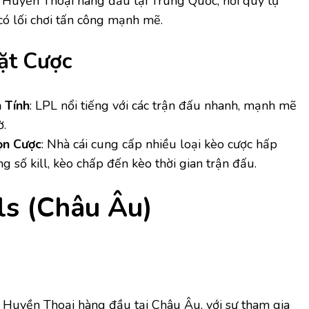
h Huyền Thoại hàng đầu tại Trung Quốc, nơi quy tụ
có lối chơi tấn công mạnh mẽ.
ặt Cược
 Tính
: LPL nổi tiếng với các trận đấu nhanh, mạnh mẽ
ờ.
ọn Cược
: Nhà cái cung cấp nhiều loại kèo cược hấp
ng số kill, kèo chấp đến kèo thời gian trận đấu.
ls (Châu Âu)
h Huyền Thoại hàng đầu tại Châu Âu, với sự tham gia