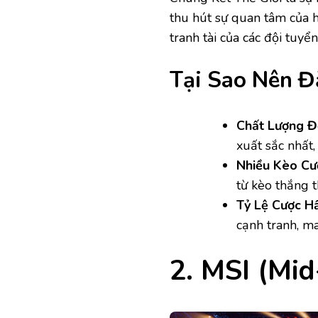
thu hút sự quan tâm của h
tranh tài của các đội tuyể
Tại Sao Nên Đ
Chất Lượng Đ
xuất sắc nhất
Nhiều Kèo Cư
từ kèo thắng t
Tỷ Lệ Cược H
cạnh tranh, ma
2. MSI (Mid