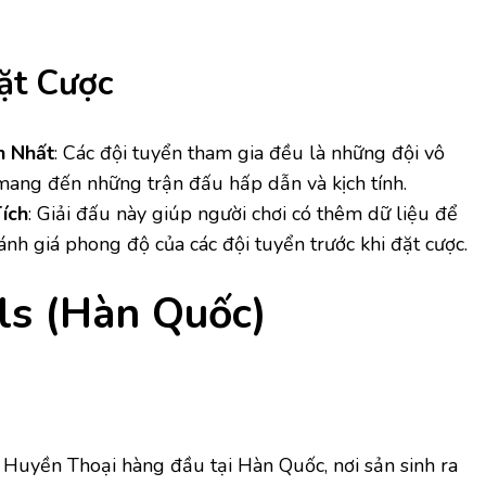
ặt Cược
h Nhất
: Các đội tuyển tham gia đều là những đội vô
 mang đến những trận đấu hấp dẫn và kịch tính.
ích
: Giải đấu này giúp người chơi có thêm dữ liệu để
ánh giá phong độ của các đội tuyển trước khi đặt cược.
ls (Hàn Quốc)
 Huyền Thoại hàng đầu tại Hàn Quốc, nơi sản sinh ra