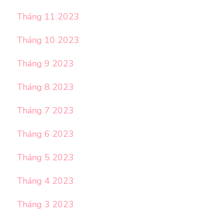
Tháng 11 2023
Tháng 10 2023
Tháng 9 2023
Tháng 8 2023
Tháng 7 2023
Tháng 6 2023
Tháng 5 2023
Tháng 4 2023
Tháng 3 2023