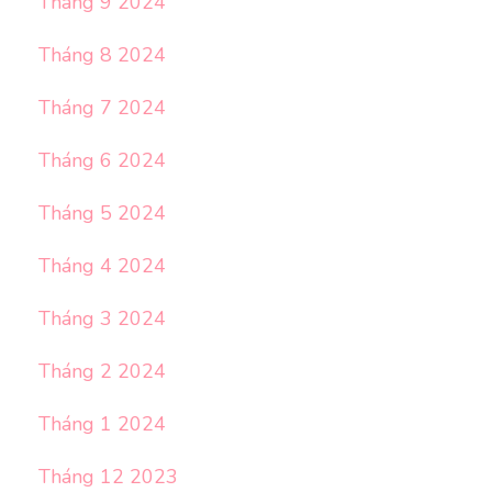
Tháng 9 2024
Tháng 8 2024
Tháng 7 2024
Tháng 6 2024
Tháng 5 2024
Tháng 4 2024
Tháng 3 2024
Tháng 2 2024
Tháng 1 2024
Tháng 12 2023