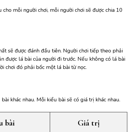
u cho mỗi người chơi, mỗi người chơi sẽ được chia 10
hất sẽ được đánh đầu tiên. Người chơi tiếp theo phải
n được lá bài của người đi trước. Nếu không có lá bài
i chơi đó phải bốc một lá bài từ nọc.
bài khác nhau. Mỗi kiểu bài sẽ có giá trị khác nhau.
u bài
Giá trị