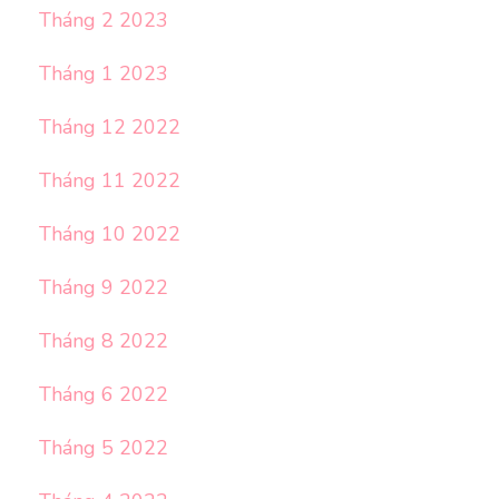
Tháng 2 2023
Tháng 1 2023
Tháng 12 2022
Tháng 11 2022
Tháng 10 2022
Tháng 9 2022
Tháng 8 2022
Tháng 6 2022
Tháng 5 2022