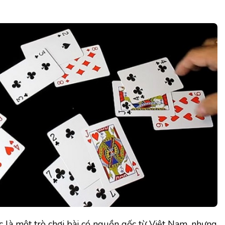
 là một trò chơi bài có nguồn gốc từ Việt Nam, nhưng