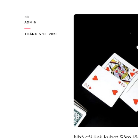
bởi
ADMIN
THÁNG 5 10, 2020
Nhà cái
link kubet
Sâm lốc