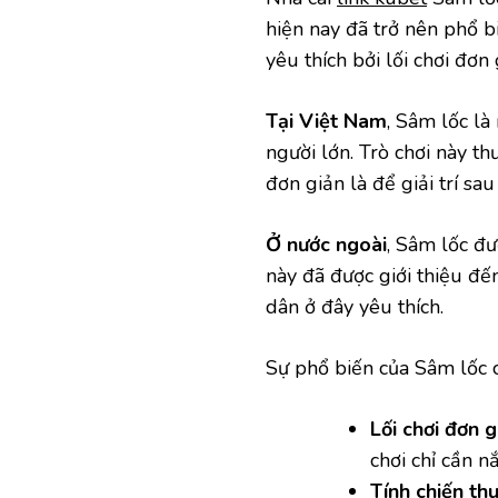
hiện nay đã trở nên phổ bi
yêu thích bởi lối chơi đơn
Tại Việt Nam
, Sâm lốc là
người lớn. Trò chơi này th
đơn giản là để giải trí sa
Ở nước ngoài
, Sâm lốc đư
này đã được giới thiệu đ
dân ở đây yêu thích.
Sự phổ biến của Sâm lốc c
Lối chơi đơn g
chơi chỉ cần n
Tính chiến thu