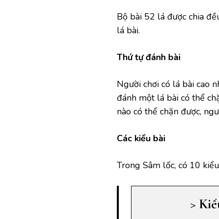
Bộ bài 52 lá được chia đề
lá bài.
Thứ tự đánh bài
Người chơi có lá bài cao n
đánh một lá bài có thể chặ
nào có thể chặn được, ngườ
Các kiểu bài
Trong Sâm lốc, có 10 kiểu 
> Kiể