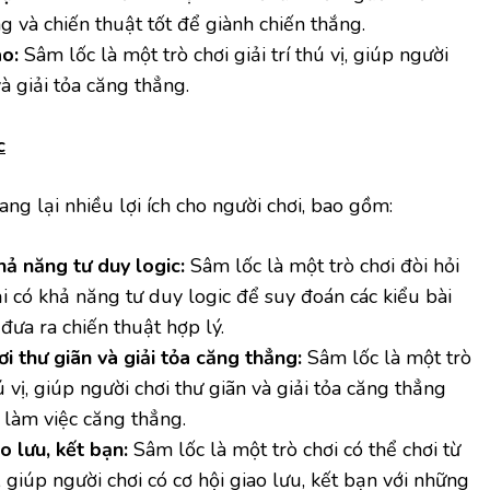
g và chiến thuật tốt để giành chiến thắng.
ao:
Sâm lốc là một trò chơi giải trí thú vị, giúp người
và giải tỏa căng thẳng.
c
ng lại nhiều lợi ích cho người chơi, bao gồm:
ả năng tư duy logic:
Sâm lốc là một trò chơi đòi hỏi
i có khả năng tư duy logic để suy đoán các kiểu bài
 đưa ra chiến thuật hợp lý.
i thư giãn và giải tỏa căng thẳng:
Sâm lốc là một trò
hú vị, giúp người chơi thư giãn và giải tỏa căng thẳng
 làm việc căng thẳng.
o lưu, kết bạn:
Sâm lốc là một trò chơi có thể chơi từ
 giúp người chơi có cơ hội giao lưu, kết bạn với những