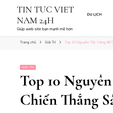
TIN TUC VIET
DU LỊCH
NAM 24H
Giúp web site bạn mạnh mẽ hơn
Trang chủ
Giải Trí
Top 10 Nguyên Tắc Vàng để C
GIẢI TRÍ
Top 10 Nguyên
Chiến Thắng S