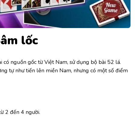
Sâm lốc
ài có nguồn gốc từ Việt Nam, sử dụng bộ bài 52 lá.
tương tự như tiến lên miền Nam, nhưng có một số điểm
từ 2 đến 4 người.