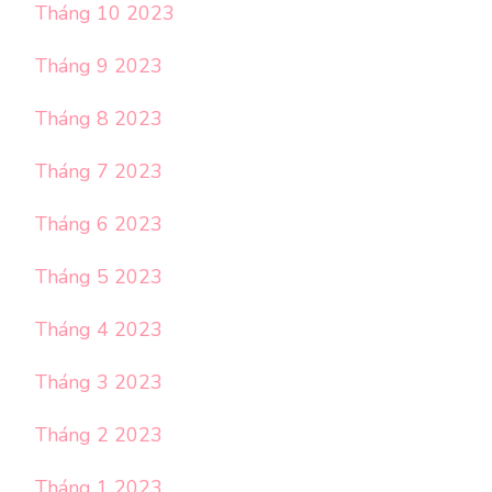
Tháng 10 2023
Tháng 9 2023
Tháng 8 2023
Tháng 7 2023
Tháng 6 2023
Tháng 5 2023
Tháng 4 2023
Tháng 3 2023
Tháng 2 2023
Tháng 1 2023