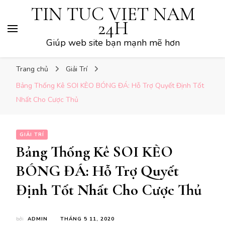
TIN TUC VIET NAM
24H
Giúp web site bạn mạnh mẽ hơn
Trang chủ
Giải Trí
Bảng Thống Kê SOI KÈO BÓNG ĐÁ: Hỗ Trợ Quyết Định Tốt
Nhất Cho Cược Thủ
GIẢI TRÍ
Bảng Thống Kê SOI KÈO
BÓNG ĐÁ: Hỗ Trợ Quyết
Định Tốt Nhất Cho Cược Thủ
bởi
ADMIN
THÁNG 5 11, 2020