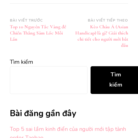
Điều
BÀI VIẾT TRƯỚC
BÀI VIẾT TIẾP THEO
Top 10 Nguyên Tắc Vàng để
Kèo Châu Á (Asian
hướng
Chiến Thắng Sâm Lốc Mỗi
Handicap) là gì? Giải thích
bài
Lần
chi tiết cho người mới bắt
đầu
viết
Tìm kiếm
Tìm
kiếm
Bài đăng gần đây
Top 5 sai lầm kinh điển của người mới tập tành
order Taobao