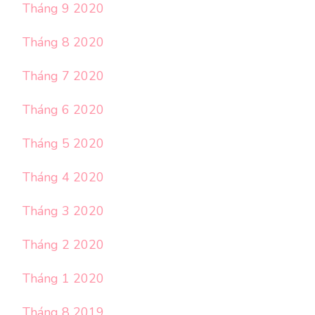
Tháng 9 2020
Tháng 8 2020
Tháng 7 2020
Tháng 6 2020
Tháng 5 2020
Tháng 4 2020
Tháng 3 2020
Tháng 2 2020
Tháng 1 2020
Tháng 8 2019