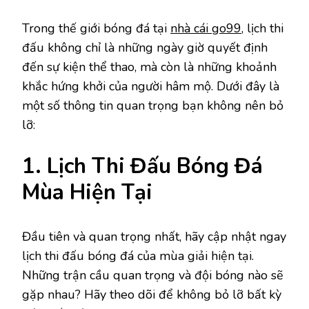
Trong thế giới bóng đá tại
nhà cái go99
, lịch thi
đấu không chỉ là những ngày giờ quyết định
đến sự kiện thể thao, mà còn là những khoảnh
khắc hứng khởi của người hâm mộ. Dưới đây là
một số thông tin quan trọng bạn không nên bỏ
lỡ:
1. Lịch Thi Đấu Bóng Đá
Mùa Hiện Tại
Đầu tiên và quan trọng nhất, hãy cập nhật ngay
lịch thi đấu bóng đá của mùa giải hiện tại.
Những trận cầu quan trọng và đội bóng nào sẽ
gặp nhau? Hãy theo dõi để không bỏ lỡ bất kỳ