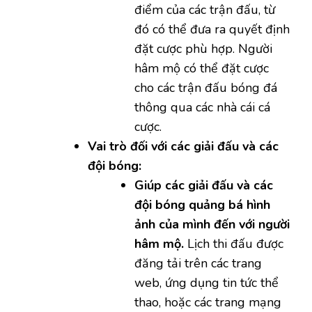
điểm của các trận đấu, từ
đó có thể đưa ra quyết định
đặt cược phù hợp. Người
hâm mộ có thể đặt cược
cho các trận đấu bóng đá
thông qua các nhà cái cá
cược.
Vai trò đối với các giải đấu và các
đội bóng:
Giúp các giải đấu và các
đội bóng quảng bá hình
ảnh của mình đến với người
hâm mộ.
Lịch thi đấu được
đăng tải trên các trang
web, ứng dụng tin tức thể
thao, hoặc các trang mạng