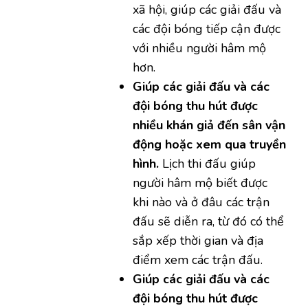
xã hội, giúp các giải đấu và
các đội bóng tiếp cận được
với nhiều người hâm mộ
hơn.
Giúp các giải đấu và các
đội bóng thu hút được
nhiều khán giả đến sân vận
động hoặc xem qua truyền
hình.
Lịch thi đấu giúp
người hâm mộ biết được
khi nào và ở đâu các trận
đấu sẽ diễn ra, từ đó có thể
sắp xếp thời gian và địa
điểm xem các trận đấu.
Giúp các giải đấu và các
đội bóng thu hút được