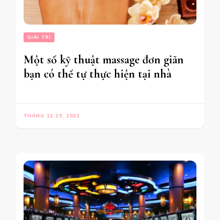
GIẢI TRÍ
Một số kỹ thuật massage đơn giãn
bạn có thể tự thực hiện tại nhà
THÁNG 12 29, 2022