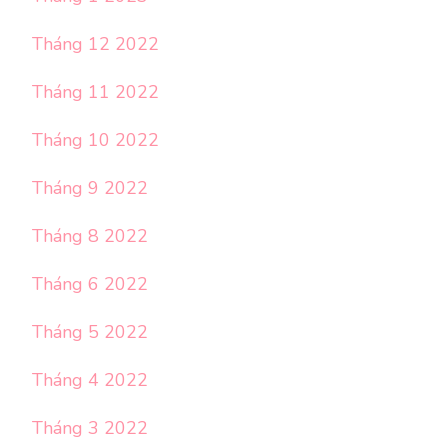
Tháng 12 2022
Tháng 11 2022
Tháng 10 2022
Tháng 9 2022
Tháng 8 2022
Tháng 6 2022
Tháng 5 2022
Tháng 4 2022
Tháng 3 2022