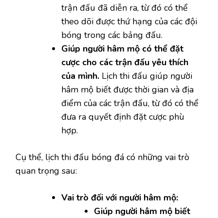
trận đấu đã diễn ra, từ đó có thể
theo dõi được thứ hạng của các đội
bóng trong các bảng đấu.
Giúp người hâm mộ có thể đặt
cược cho các trận đấu yêu thích
của mình.
Lịch thi đấu giúp người
hâm mộ biết được thời gian và địa
điểm của các trận đấu, từ đó có thể
đưa ra quyết định đặt cược phù
hợp.
Cụ thể, lịch thi đấu bóng đá có những vai trò
quan trọng sau:
Vai trò đối với người hâm mộ:
Giúp người hâm mộ biết