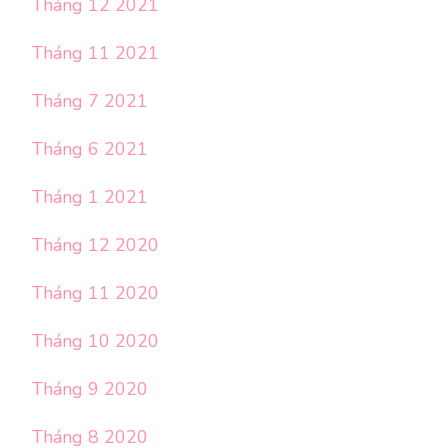
Tháng 12 2021
Tháng 11 2021
Tháng 7 2021
Tháng 6 2021
Tháng 1 2021
Tháng 12 2020
Tháng 11 2020
Tháng 10 2020
Tháng 9 2020
Tháng 8 2020