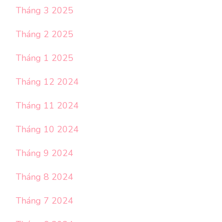
Tháng 3 2025
Tháng 2 2025
Tháng 1 2025
Tháng 12 2024
Tháng 11 2024
Tháng 10 2024
Tháng 9 2024
Tháng 8 2024
Tháng 7 2024