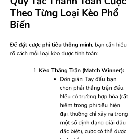
Quy Tắc Thanh Toán Cược
Theo Từng Loại Kèo Phổ
Biến
Để
đặt cược phi tiêu thông minh
, bạn cần hiểu
rõ cách mỗi loại kèo được tính toán:
Kèo Thắng Trận (Match Winner):
Đơn giản: Tay đấu bạn
chọn phải thắng trận đấu.
Nếu có trường hợp hòa (rất
hiếm trong phi tiêu hiện
đại, thường chỉ xảy ra trong
một số định dạng giải đấu
đặc biệt), cược có thể được