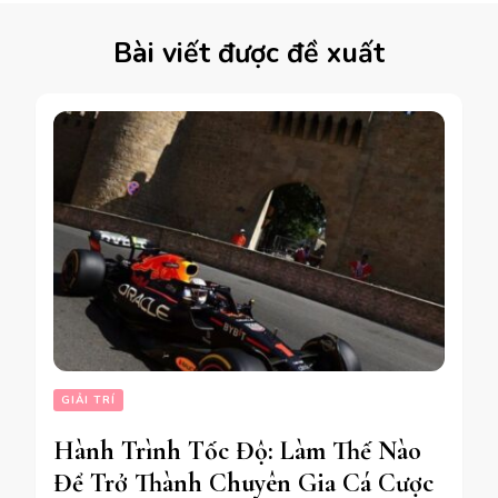
Bài viết được đề xuất
GIẢI TRÍ
Hành Trình Tốc Độ: Làm Thế Nào
Để Trở Thành Chuyên Gia Cá Cược