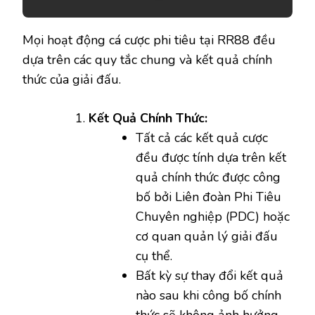
Mọi hoạt động cá cược phi tiêu tại RR88 đều
dựa trên các quy tắc chung và kết quả chính
thức của giải đấu.
Kết Quả Chính Thức:
Tất cả các kết quả cược
đều được tính dựa trên kết
quả chính thức được công
bố bởi Liên đoàn Phi Tiêu
Chuyên nghiệp (PDC) hoặc
cơ quan quản lý giải đấu
cụ thể.
Bất kỳ sự thay đổi kết quả
nào sau khi công bố chính
thức sẽ không ảnh hưởng