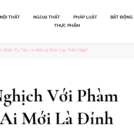
NỘI THẤT
NGOẠI THẤT
PHÁP LUẬT
BẤT ĐỘNG
THỰC PHẨM
 Nhân Tu Tiên: Ai Mới Là Đỉnh Cao Tiên Hiệp?
Nghịch Với Phàm
 Ai Mới Là Đỉnh