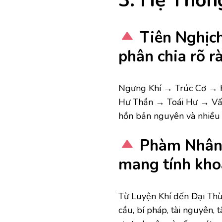
3. Hệ Thốn
Tiên Nghịch
phân chia rõ r
Ngưng Khí → Trúc Cơ →
Hư Thần → Toái Hư → Vấn 
hồn bản nguyên và nhiều 
Phàm Nhân T
mang tính kho
Từ Luyện Khí đến Đại Thừa
cầu, bí pháp, tài nguyên,