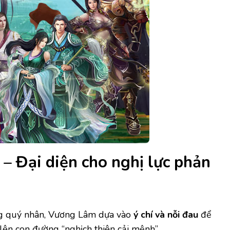
 Đại diện cho nghị lực phản
ng quý nhân, Vương Lâm dựa vào
ý chí và nỗi đau
để
lên con đường “nghịch thiên cải mệnh”.