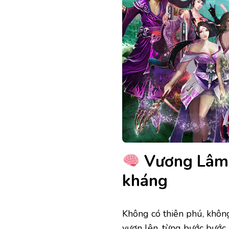
Vương Lâm –
kháng
Không có thiên phú, khô
vươn lên, từng bước bước 