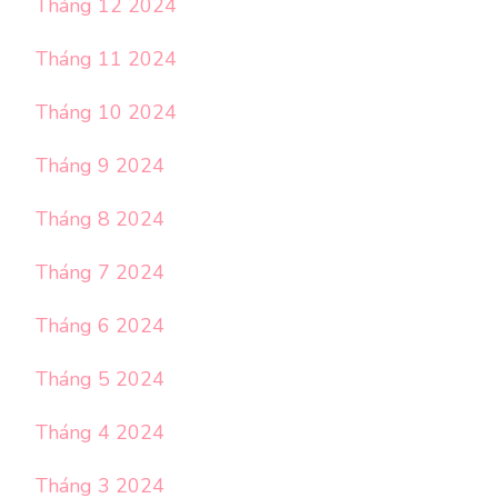
Tháng 12 2024
Tháng 11 2024
Tháng 10 2024
Tháng 9 2024
Tháng 8 2024
Tháng 7 2024
Tháng 6 2024
Tháng 5 2024
Tháng 4 2024
Tháng 3 2024