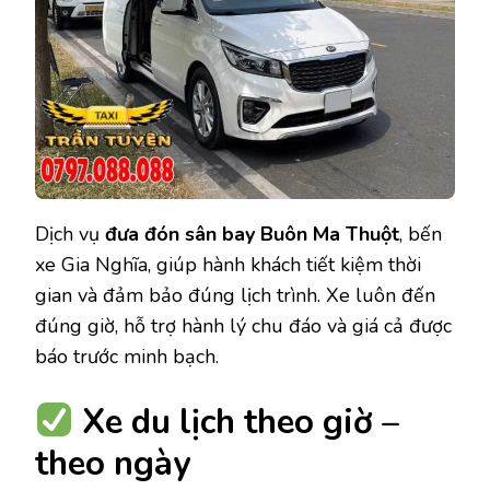
Dịch vụ
đưa đón sân bay Buôn Ma Thuột
, bến
xe Gia Nghĩa, giúp hành khách tiết kiệm thời
gian và đảm bảo đúng lịch trình. Xe luôn đến
đúng giờ, hỗ trợ hành lý chu đáo và giá cả được
báo trước minh bạch.
Xe du lịch theo giờ –
theo ngày