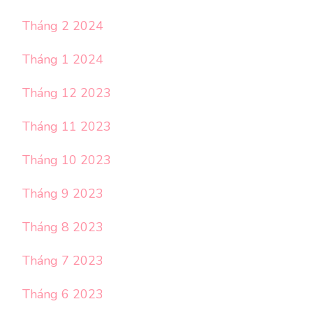
Tháng 2 2024
Tháng 1 2024
Tháng 12 2023
Tháng 11 2023
Tháng 10 2023
Tháng 9 2023
Tháng 8 2023
Tháng 7 2023
Tháng 6 2023