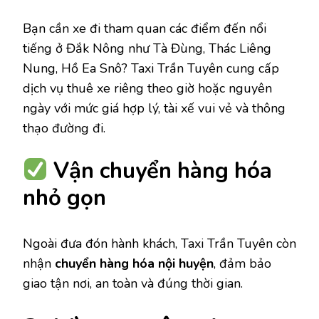
Bạn cần xe đi tham quan các điểm đến nổi
tiếng ở Đắk Nông như Tà Đùng, Thác Liêng
Nung, Hồ Ea Snô? Taxi Trần Tuyên cung cấp
dịch vụ thuê xe riêng theo giờ hoặc nguyên
ngày với mức giá hợp lý, tài xế vui vẻ và thông
thạo đường đi.
Vận chuyển hàng hóa
nhỏ gọn
Ngoài đưa đón hành khách, Taxi Trần Tuyên còn
nhận
chuyển hàng hóa nội huyện
, đảm bảo
giao tận nơi, an toàn và đúng thời gian.