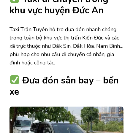
khu vực huyện Đức An
Taxi Trần Tuyên hỗ trợ đưa đón nhanh chóng
trong toàn bộ khu vực thị trấn Kiến Đức và các
xã trực thuộc như Đắk Sin, Đắk Hòa, Nam Bình…
phù hợp cho nhu cầu di chuyển cá nhân, gia
đình hoặc công tác.
Đưa đón sân bay – bến
xe