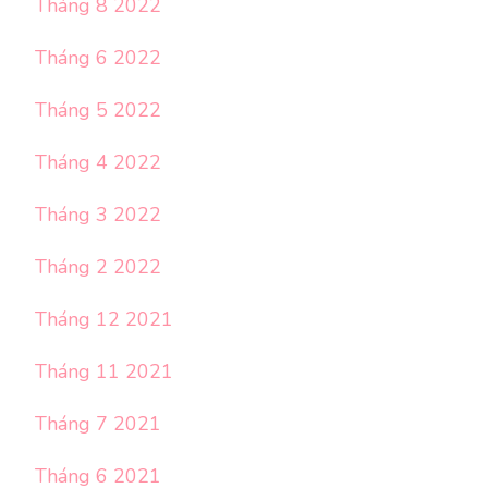
Tháng 8 2022
Tháng 6 2022
Tháng 5 2022
Tháng 4 2022
Tháng 3 2022
Tháng 2 2022
Tháng 12 2021
Tháng 11 2021
Tháng 7 2021
Tháng 6 2021