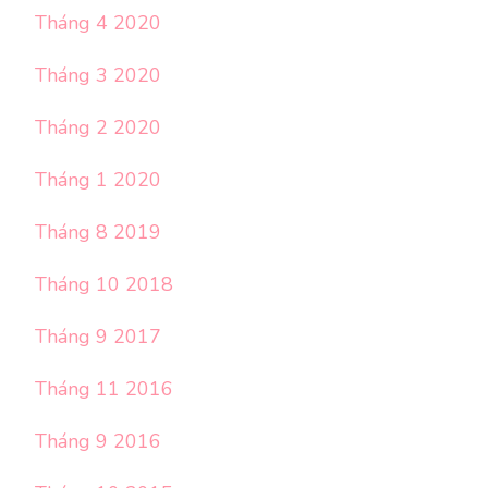
Tháng 4 2020
Tháng 3 2020
Tháng 2 2020
Tháng 1 2020
Tháng 8 2019
Tháng 10 2018
Tháng 9 2017
Tháng 11 2016
Tháng 9 2016