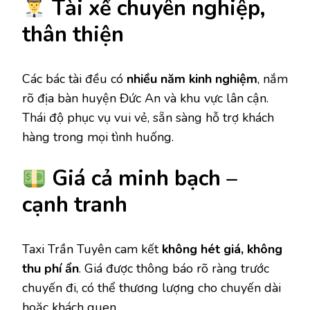
Tài xế chuyên nghiệp,
thân thiện
Các bác tài đều có
nhiều năm kinh nghiệm
, nắm
rõ địa bàn huyện Đức An và khu vực lân cận.
Thái độ phục vụ vui vẻ, sẵn sàng hỗ trợ khách
hàng trong mọi tình huống.
Giá cả minh bạch –
cạnh tranh
Taxi Trần Tuyên cam kết
không hét giá, không
thu phí ẩn
. Giá được thông báo rõ ràng trước
chuyến đi, có thể thương lượng cho chuyến dài
hoặc khách quen.