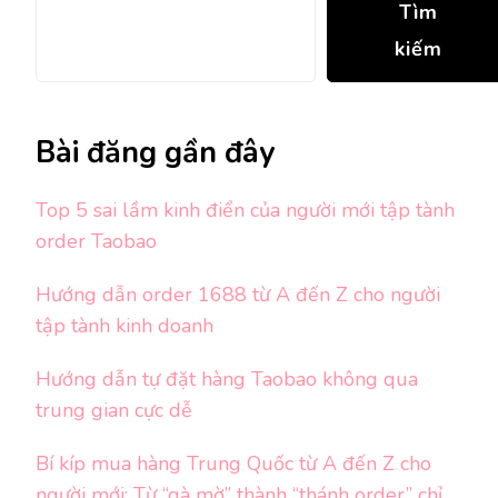
Tìm
kiếm
Bài đăng gần đây
Top 5 sai lầm kinh điển của người mới tập tành
order Taobao
Hướng dẫn order 1688 từ A đến Z cho người
tập tành kinh doanh
Hướng dẫn tự đặt hàng Taobao không qua
trung gian cực dễ
Bí kíp mua hàng Trung Quốc từ A đến Z cho
người mới: Từ “gà mờ” thành “thánh order” chỉ