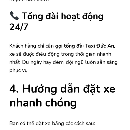
Tổng đài hoạt động
24/7
Khách hàng chỉ cần
gọi tổng đài Taxi Đức An
,
xe sẽ được điều động trong thời gian nhanh
nhất. Dù ngày hay đêm, đội ngũ luôn sẵn sàng
phục vụ.
4. Hướng dẫn đặt xe
nhanh chóng
Bạn có thể đặt xe bằng các cách sau: