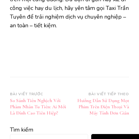
công việc hay du lịch, hãy yên tâm gọi Taxi Trần
Tuyên để trải nghiệm dịch vụ chuyên nghiệp –
an toàn – tiết kiệm.
Điều
BÀI VIẾT TRƯỚC
BÀI VIẾT TIẾP THEO
So Sánh Tiên Nghịch Với
Hướng Dẫn Sử Dụng Mọt
hướng
Phàm Nhân Tu Tiên: Ai Mới
Phim Trên Điện Thoại Và
bài
Là Đỉnh Cao Tiên Hiệp?
Máy Tính Đơn Giản
viết
Tìm kiếm