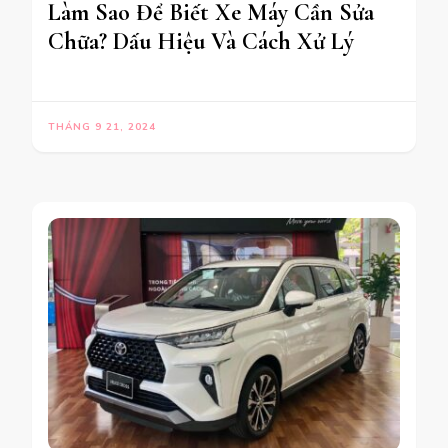
Làm Sao Để Biết Xe Máy Cần Sửa
Chữa? Dấu Hiệu Và Cách Xử Lý
THÁNG 9 21, 2024