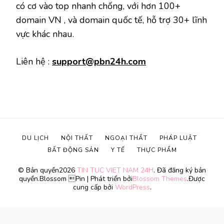
có cơ vào top nhanh chống, với hơn 100+
domain VN , và domain quốc tế, hỗ trợ 30+ lĩnh
vực khác nhau.
Liên hệ :
support@pbn24h.com
DU LỊCH
NỘI THẤT
NGOẠI THẤT
PHÁP LUẬT
BẤT ĐỘNG SẢN
Y TẾ
THỰC PHẨM
© Bản quyền2026
TIN TUC VIET NAM 24H
. Đã đăng ký bản
quyền.
Blossom Pin | Phát triển bởi
Blossom Themes
.Được
cung cấp bởi
WordPress
.