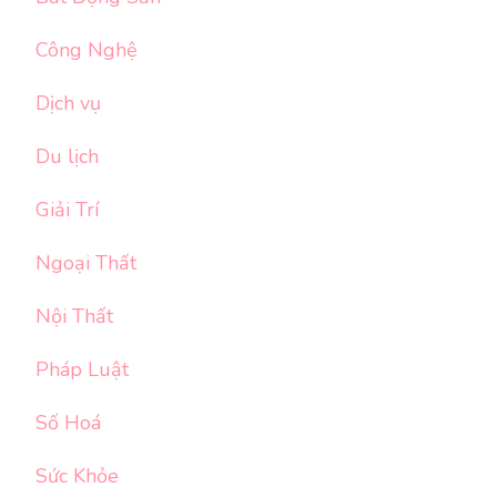
Công Nghệ
Dịch vụ
Du lịch
Giải Trí
Ngoại Thất
Nội Thất
Pháp Luật
Số Hoá
Sức Khỏe