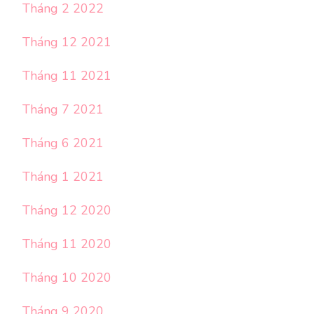
Tháng 2 2022
Tháng 12 2021
Tháng 11 2021
Tháng 7 2021
Tháng 6 2021
Tháng 1 2021
Tháng 12 2020
Tháng 11 2020
Tháng 10 2020
Tháng 9 2020