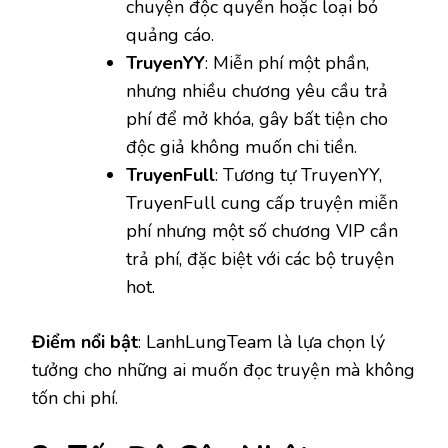
chuyện độc quyền hoặc loại bỏ
quảng cáo.
TruyenYY
: Miễn phí một phần,
nhưng nhiều chương yêu cầu trả
phí để mở khóa, gây bất tiện cho
độc giả không muốn chi tiền.
TruyenFull
: Tương tự TruyenYY,
TruyenFull cung cấp truyện miễn
phí nhưng một số chương VIP cần
trả phí, đặc biệt với các bộ truyện
hot.
Điểm nổi bật
: LanhLungTeam là lựa chọn lý
tưởng cho những ai muốn đọc truyện mà không
tốn chi phí.