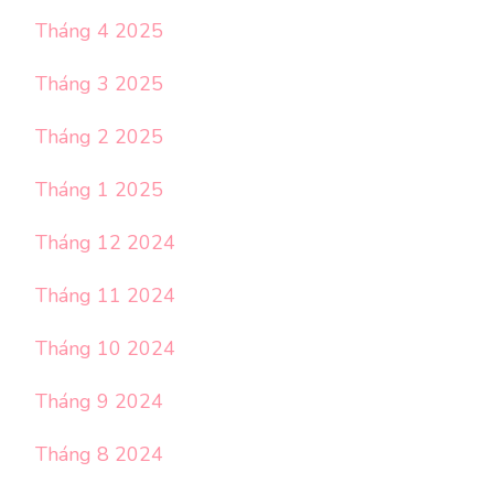
Tháng 4 2025
Tháng 3 2025
Tháng 2 2025
Tháng 1 2025
Tháng 12 2024
Tháng 11 2024
Tháng 10 2024
Tháng 9 2024
Tháng 8 2024