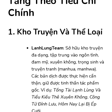
Tảng Theo Tiêu Chí
Chính
1. Kho Truyện Và Thể Loại
LanhLungTeam
: Sở hữu kho truyện
đa dạng, tập trung vào ngôn tình,
đam mỹ, xuyên không, trọng sinh và
truyện tranh (manhua, manhwa).
Các bản dịch được thực hiện cẩn
thận, giữ được tinh thần tác phẩm
gốc. Ví dụ:
Tổng Tài Lạnh Lùng Và
Tiểu Kiều Thê Xuyên Không
,
Công
Tử Đỉnh Lưu, Hôm Nay Lại Bị Ép
Cưới
.