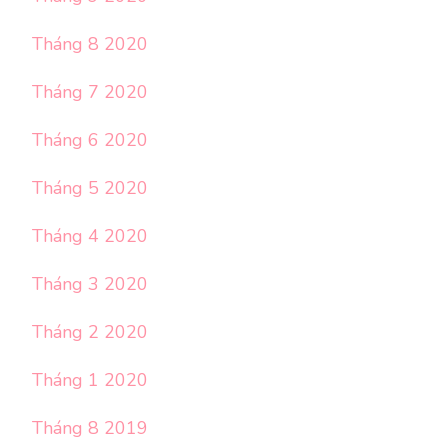
Tháng 8 2020
Tháng 7 2020
Tháng 6 2020
Tháng 5 2020
Tháng 4 2020
Tháng 3 2020
Tháng 2 2020
Tháng 1 2020
Tháng 8 2019