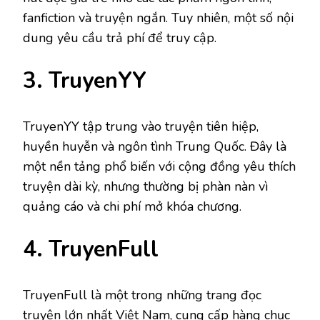
fanfiction và truyện ngắn. Tuy nhiên, một số nội
dung yêu cầu trả phí để truy cập.
3. TruyenYY
TruyenYY tập trung vào truyện tiên hiệp,
huyền huyễn và ngôn tình Trung Quốc. Đây là
một nền tảng phổ biến với cộng đồng yêu thích
truyện dài kỳ, nhưng thường bị phàn nàn vì
quảng cáo và chi phí mở khóa chương.
4. TruyenFull
TruyenFull là một trong những trang đọc
truyện lớn nhất Việt Nam, cung cấp hàng chục