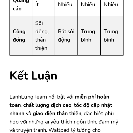
Quảng
Ít
Nhiều
Nhiều
Nhiều
cáo
Sôi
Cộng
động,
Rất sôi
Trung
Trung
đồng
thân
động
bình
bình
thiện
Kết Luận
LanhLungTeam nổi bật với
miễn phí hoàn
toàn
,
chất lượng dịch cao
,
tốc độ cập nhật
nhanh
và
giao diện thân thiện
, đặc biệt phù
hợp với những ai yêu thích ngôn tình, đam mỹ
và truyện tranh. Wattpad lý tưởng cho