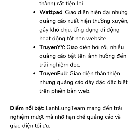
thành) rất tiện lợi.
Wattpad
: Giao diện hiện đại nhưng
quảng cáo xuất hiện thường xuyên,
gây khó chịu. Ứng dụng di động
hoạt động tốt hơn website.
TruyenYY
: Giao diện hơi rối, nhiều
quảng cáo bật lên, ảnh hưởng đến
trải nghiệm đọc.
TruyenFull
: Giao diện thân thiện
nhưng quảng cáo dày đặc, đặc biệt
trên phiên bản web.
Điểm nổi bật
: LanhLungTeam mang đến trải
nghiệm mượt mà nhờ hạn chế quảng cáo và
giao diện tối ưu.