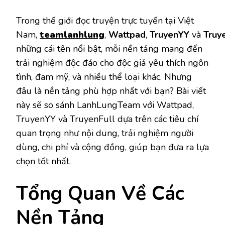
Trong thế giới đọc truyện trực tuyến tại Việt
Nam,
teamlanhlung
,
Wattpad
,
TruyenYY
và
Truy
những cái tên nổi bật, mỗi nền tảng mang đến
trải nghiệm độc đáo cho độc giả yêu thích ngôn
tình, đam mỹ, và nhiều thể loại khác. Nhưng
đâu là nền tảng phù hợp nhất với bạn? Bài viết
này sẽ so sánh LanhLungTeam với Wattpad,
TruyenYY và TruyenFull dựa trên các tiêu chí
quan trọng như nội dung, trải nghiệm người
dùng, chi phí và cộng đồng, giúp bạn đưa ra lựa
chọn tốt nhất.
Tổng Quan Về Các
Nền Tảng