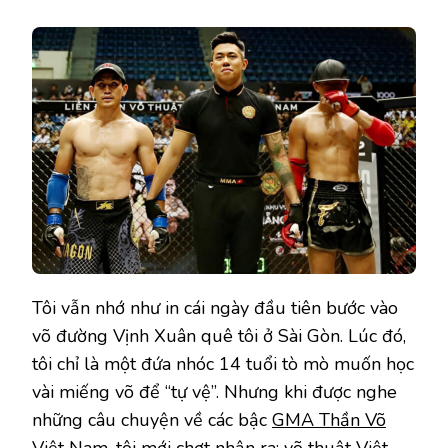
Tôi vẫn nhớ như in cái ngày đầu tiên bước vào
võ đường Vịnh Xuân quê tôi ở Sài Gòn. Lúc đó,
tôi chỉ là một đứa nhóc 14 tuổi tò mò muốn học
vài miếng võ để “tự vệ”. Nhưng khi được nghe
những câu chuyện về các bậc
GMA Thần Võ
Việt Nam
, tôi mới chợt nhận ra: võ thuật Việt