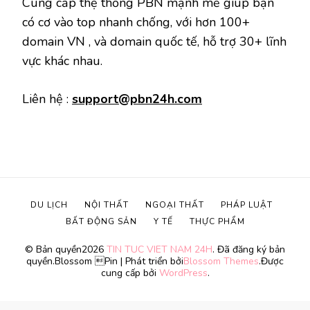
Cung cấp thệ thống PBN mạnh mẽ giúp bạn
có cơ vào top nhanh chống, với hơn 100+
domain VN , và domain quốc tế, hỗ trợ 30+ lĩnh
vực khác nhau.
Liên hệ :
support@pbn24h.com
DU LỊCH
NỘI THẤT
NGOẠI THẤT
PHÁP LUẬT
BẤT ĐỘNG SẢN
Y TẾ
THỰC PHẨM
© Bản quyền2026
TIN TUC VIET NAM 24H
. Đã đăng ký bản
quyền.
Blossom Pin | Phát triển bởi
Blossom Themes
.Được
cung cấp bởi
WordPress
.