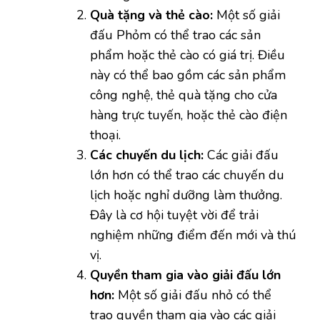
Quà tặng và thẻ cào:
Một số giải
đấu Phỏm có thể trao các sản
phẩm hoặc thẻ cào có giá trị. Điều
này có thể bao gồm các sản phẩm
công nghệ, thẻ quà tặng cho cửa
hàng trực tuyến, hoặc thẻ cào điện
thoại.
Các chuyến du lịch:
Các giải đấu
lớn hơn có thể trao các chuyến du
lịch hoặc nghỉ dưỡng làm thưởng.
Đây là cơ hội tuyệt vời để trải
nghiệm những điểm đến mới và thú
vị.
Quyền tham gia vào giải đấu lớn
hơn:
Một số giải đấu nhỏ có thể
trao quyền tham gia vào các giải