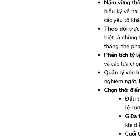
Nắm vững thôn
hiểu kỹ về hai
các yếu tố kh
Theo dõi trực 
biệt là những 
thắng, thẻ ph
Phân tích tỷ l
và các lựa chọ
Quản lý vốn h
nghiêm ngặt, 
Chọn thời điể
Đầu t
lệ cượ
Giữa 
khi d
Cuối t