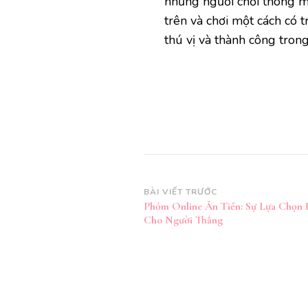
những người chơi thông m
trên và chơi một cách có 
thú vị và thành công trong
Điều
BÀI VIẾT TRƯỚC
Phỏm Online Ăn Tiền: Sự Lựa Chọn
hướng
Cho Người Thắng
bài
viết