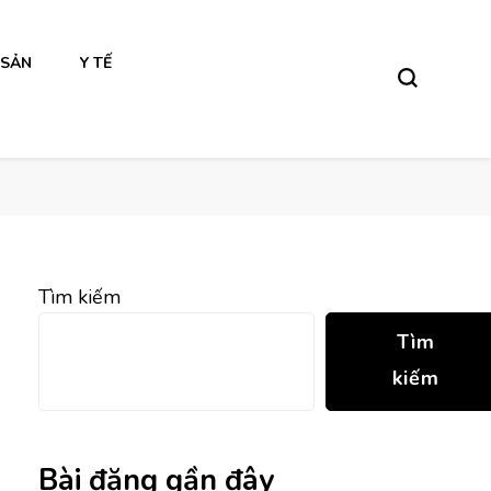
 SẢN
Y TẾ
Tìm kiếm
Tìm
kiếm
Bài đăng gần đây