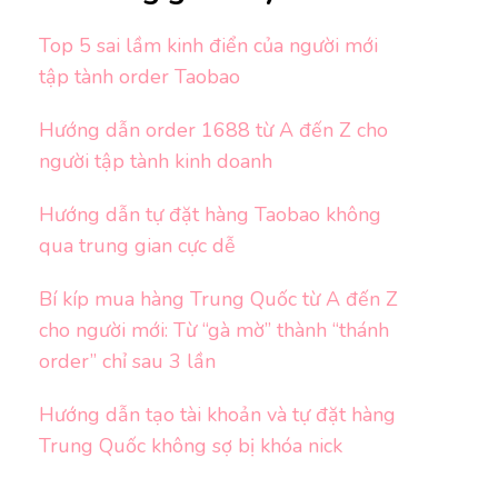
Top 5 sai lầm kinh điển của người mới
tập tành order Taobao
Hướng dẫn order 1688 từ A đến Z cho
người tập tành kinh doanh
Hướng dẫn tự đặt hàng Taobao không
qua trung gian cực dễ
Bí kíp mua hàng Trung Quốc từ A đến Z
cho người mới: Từ “gà mờ” thành “thánh
order” chỉ sau 3 lần
Hướng dẫn tạo tài khoản và tự đặt hàng
Trung Quốc không sợ bị khóa nick