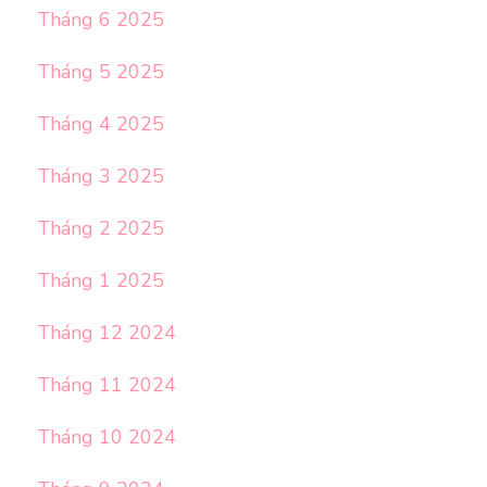
Tháng 6 2025
Tháng 5 2025
Tháng 4 2025
Tháng 3 2025
Tháng 2 2025
Tháng 1 2025
Tháng 12 2024
Tháng 11 2024
Tháng 10 2024