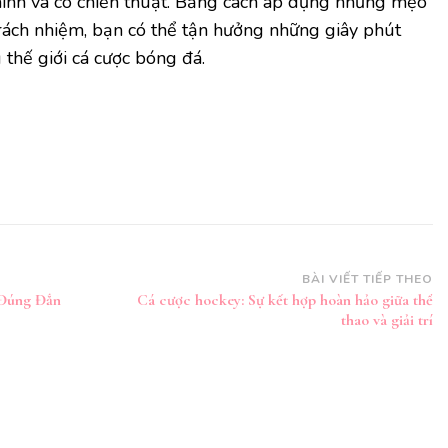
inh và có chiến thuật. Bằng cách áp dụng những mẹo
trách nhiệm, bạn có thể tận hưởng những giây phút
 thế giới cá cược bóng đá.
BÀI VIẾT TIẾP THEO
 Đúng Đắn
Cá cược hockey: Sự kết hợp hoàn hảo giữa thể
thao và giải trí