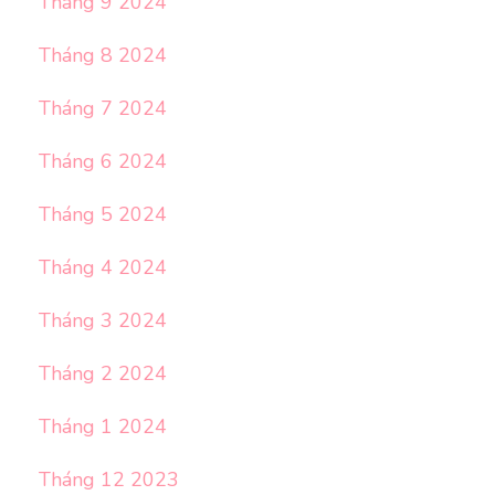
Tháng 9 2024
Tháng 8 2024
Tháng 7 2024
Tháng 6 2024
Tháng 5 2024
Tháng 4 2024
Tháng 3 2024
Tháng 2 2024
Tháng 1 2024
Tháng 12 2023