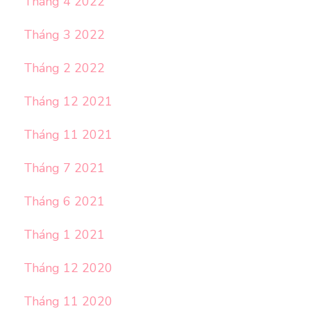
Tháng 4 2022
Tháng 3 2022
Tháng 2 2022
Tháng 12 2021
Tháng 11 2021
Tháng 7 2021
Tháng 6 2021
Tháng 1 2021
Tháng 12 2020
Tháng 11 2020