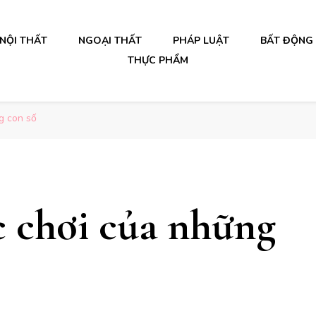
NỘI THẤT
NGOẠI THẤT
PHÁP LUẬT
BẤT ĐỘNG
THỰC PHẨM
g con số
c chơi của những