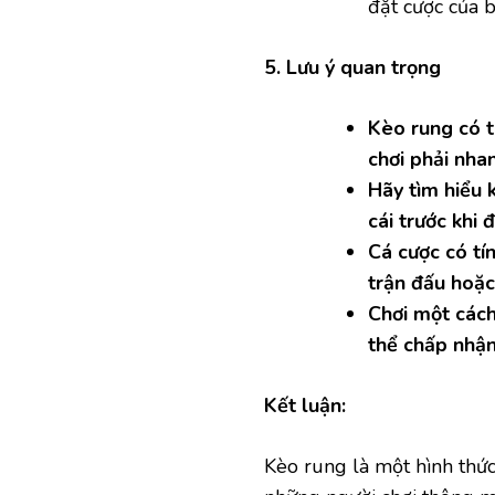
đặt cược của b
5. Lưu ý quan trọng
Kèo rung có t
chơi phải nha
Hãy tìm hiểu k
cái trước khi 
Cá cược có tí
trận đấu hoặc
Chơi một cách
thể chấp nhận
Kết luận:
Kèo rung là một hình thứ