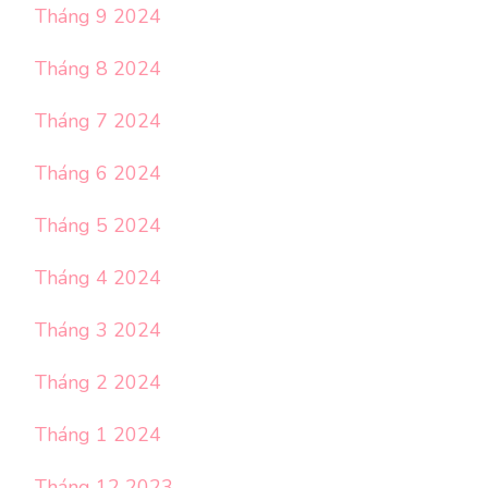
Tháng 9 2024
Tháng 8 2024
Tháng 7 2024
Tháng 6 2024
Tháng 5 2024
Tháng 4 2024
Tháng 3 2024
Tháng 2 2024
Tháng 1 2024
Tháng 12 2023