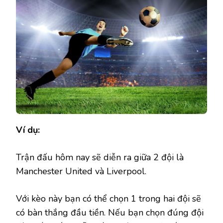
Ví dụ:
Trận đấu hôm nay sẽ diễn ra giữa 2 đội là
Manchester United và Liverpool.
Với kèo này bạn có thể chọn 1 trong hai đội sẽ
có bàn thắng đầu tiền. Nếu bạn chọn đúng đội