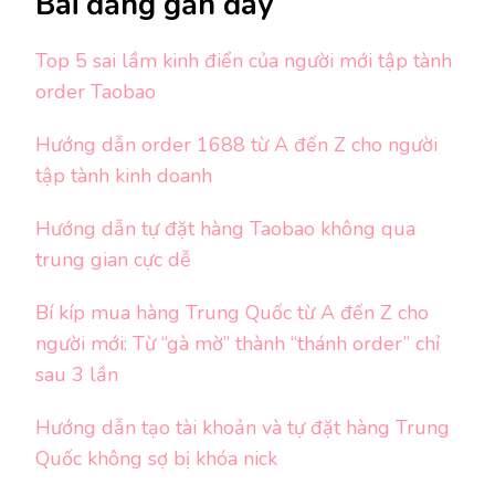
Bài đăng gần đây
Top 5 sai lầm kinh điển của người mới tập tành
order Taobao
Hướng dẫn order 1688 từ A đến Z cho người
tập tành kinh doanh
Hướng dẫn tự đặt hàng Taobao không qua
trung gian cực dễ
Bí kíp mua hàng Trung Quốc từ A đến Z cho
người mới: Từ “gà mờ” thành “thánh order” chỉ
sau 3 lần
Hướng dẫn tạo tài khoản và tự đặt hàng Trung
Quốc không sợ bị khóa nick