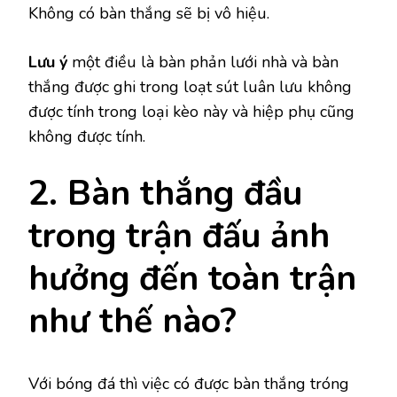
Không có bàn thắng sẽ bị vô hiệu.
Lưu ý
một điều là bàn phản lưới nhà và bàn
thắng được ghi trong loạt sút luân lưu không
được tính trong loại kèo này và hiệp phụ cũng
không được tính.
2. Bàn thắng đầu
trong trận đấu ảnh
hưởng đến toàn trận
như thế nào?
Với bóng đá thì việc có được bàn thắng tróng