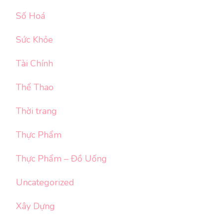
Số Hoá
Sức Khỏe
Tài Chính
Thể Thao
Thời trang
Thực Phẩm
Thực Phẩm – Đồ Uống
Uncategorized
Xây Dựng