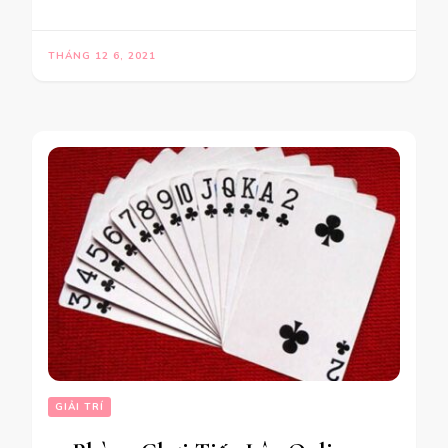
THÁNG 12 6, 2021
GIẢI TRÍ