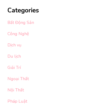
Categories
Bất Động Sản
Công Nghệ
Dịch vụ
Du lịch
Giải Trí
Ngoại Thất
Nội Thất
Pháp Luật