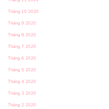
Tháng 10 2020
Tháng 9 2020
Tháng 8 2020
Tháng 7 2020
Tháng 6 2020
Tháng 5 2020
Tháng 4 2020
Tháng 3 2020
Tháng 2 2020