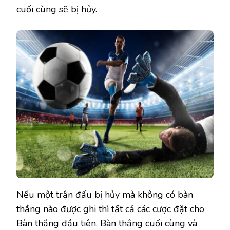
cuối cùng sẽ bị hủy.
Nếu một trận đấu bị hủy mà không có bàn
thắng nào được ghi thì tất cả các cược đặt cho
Bàn thắng đầu tiên, Bàn thắng cuối cùng và