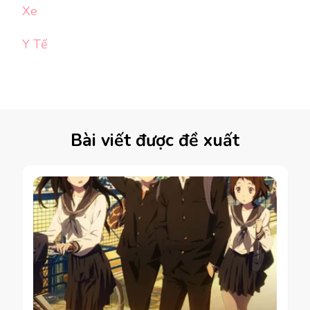
Xe
Y Tế
Bài viết được đề xuất