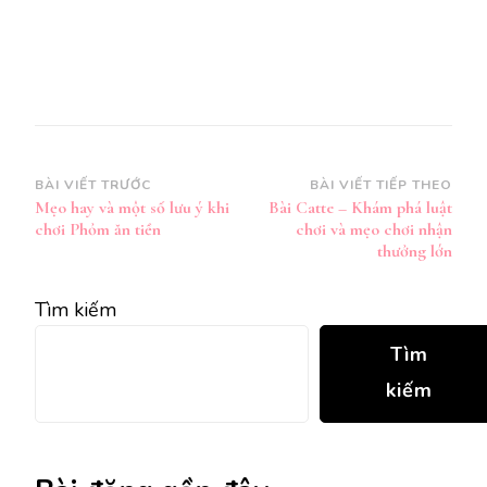
Điều
BÀI VIẾT TRƯỚC
BÀI VIẾT TIẾP THEO
Mẹo hay và một số lưu ý khi
Bài Catte – Khám phá luật
hướng
chơi Phỏm ăn tiền
chơi và mẹo chơi nhận
bài
thưởng lớn
viết
Tìm kiếm
Tìm
kiếm