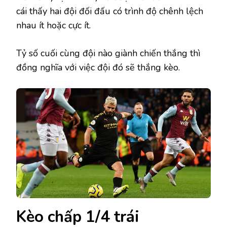
cái thấy hai đội đối đấu có trình độ chênh lệch
nhau ít hoặc cực ít.
Tỷ số cuối cùng đội nào giành chiến thắng thì
đồng nghĩa với việc đội đó sẽ thắng kèo.
Kèo chấp 1/4 trái