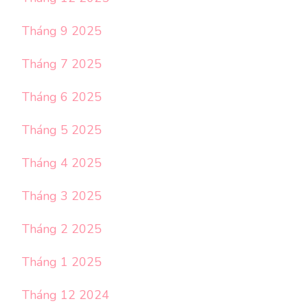
Tháng 9 2025
Tháng 7 2025
Tháng 6 2025
Tháng 5 2025
Tháng 4 2025
Tháng 3 2025
Tháng 2 2025
Tháng 1 2025
Tháng 12 2024