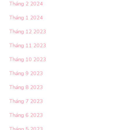
Tháng 2 2024
Tháng 1 2024
Tháng 12 2023
Tháng 11 2023
Tháng 10 2023
Tháng 9 2023
Tháng 8 2023
Tháng 7 2023
Tháng 6 2023
Tháng 5 2023