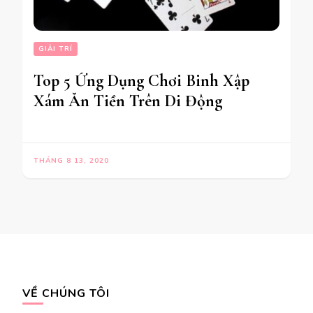
GIẢI TRÍ
Top 5 Ứng Dụng Chơi Binh Xập
Xám Ăn Tiền Trên Di Động
THÁNG 8 13, 2020
VỀ CHÚNG TÔI