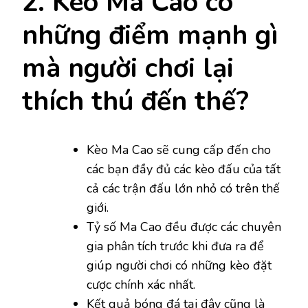
2. Kèo Ma Cao có
những điểm mạnh gì
mà người chơi lại
thích thú đến thế?
Kèo Ma Cao sẽ cung cấp đến cho
các bạn đầy đủ các kèo đấu của tất
cả các trận đấu lớn nhỏ có trên thế
giới.
Tỷ số Ma Cao đều được các chuyên
gia phân tích trước khi đưa ra để
giúp người chơi có những kèo đặt
cược chính xác nhất.
Kết quả bóng đá tại đây cũng là