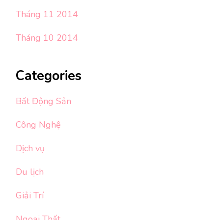
Tháng 11 2014
Tháng 10 2014
Categories
Bất Động Sản
Công Nghệ
Dịch vụ
Du lịch
Giải Trí
Ngoại Thất