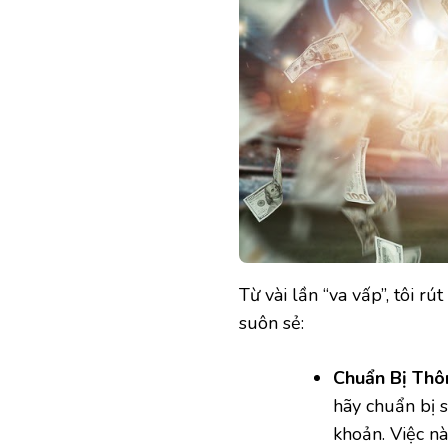
Từ vài lần “va vấp”, tôi r
suôn sẻ:
Chuẩn Bị Thôn
hãy chuẩn bị 
khoản. Việc nà