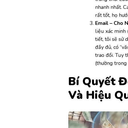
nhanh nhất. Cá
rất tốt, họ hướ
Email – Cho 
liệu xác minh
tiết, tôi sẽ sử
đầy đủ, có “vă
trao đổi. Tuy 
(thường trong 
Bí Quyết 
Và Hiệu Q