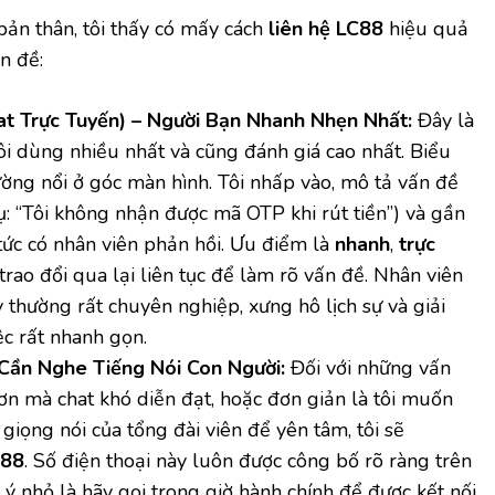
bản thân, tôi thấy có mấy cách
liên hệ LC88
hiệu quả
ấn đề:
at Trực Tuyến) – Người Bạn Nhanh Nhẹn Nhất:
Đây là
ôi dùng nhiều nhất và cũng đánh giá cao nhất. Biểu
ường nổi ở góc màn hình. Tôi nhấp vào, mô tả vấn đề
ụ: “Tôi không nhận được mã OTP khi rút tiền”) và gần
tức có nhân viên phản hồi. Ưu điểm là
nhanh
,
trực
trao đổi qua lại liên tục để làm rõ vấn đề. Nhân viên
 thường rất chuyên nghiệp, xưng hô lịch sự và giải
ệc rất nhanh gọn.
 Cần Nghe Tiếng Nói Con Người:
Đối với những vấn
ơn mà chat khó diễn đạt, hoặc đơn giản là tôi muốn
 giọng nói của tổng đài viên để yên tâm, tôi sẽ
C88
. Số điện thoại này luôn được công bố rõ ràng trên
 ý nhỏ là hãy gọi trong giờ hành chính để được kết nối