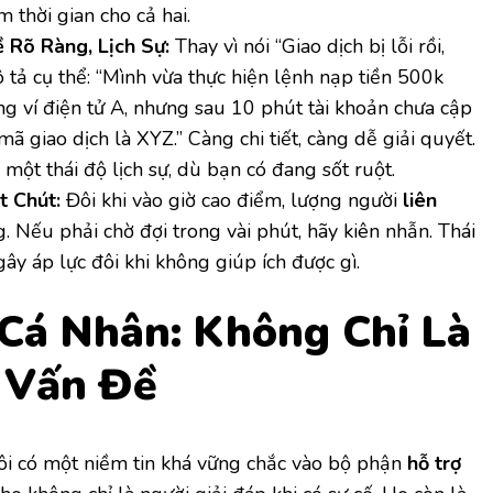
m thời gian cho cả hai.
 Rõ Ràng, Lịch Sự:
Thay vì nói “Giao dịch bị lỗi rồi,
ô tả cụ thể: “Mình vừa thực hiện lệnh nạp tiền 500k
g ví điện tử A, nhưng sau 10 phút tài khoản chưa cập
mã giao dịch là XYZ.” Càng chi tiết, càng dễ giải quyết.
ột thái độ lịch sự, dù bạn có đang sốt ruột.
t Chút:
Đôi khi vào giờ cao điểm, lượng người
liên
. Nếu phải chờ đợi trong vài phút, hãy kiên nhẫn. Thái
ây áp lực đôi khi không giúp ích được gì.
Cá Nhân: Không Chỉ Là
 Vấn Đề
tôi có một niềm tin khá vững chắc vào bộ phận
hỗ trợ