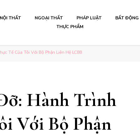
NỘI THẤT
NGOẠI THẤT
PHÁP LUẬT
BẤT ĐỘNG
THỰC PHẨM
Thực Tế Của Tôi Với Bộ Phận Liên Hệ LC88
Đỡ: Hành Trình
ôi Với Bộ Phận