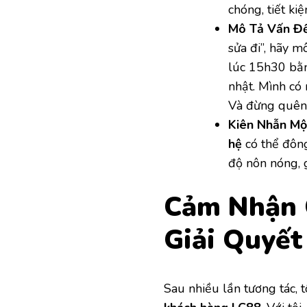
chóng, tiết kiệ
Mô Tả Vấn Đề
sửa đi”, hãy m
lúc 15h30 bằn
nhật. Mình có 
Và đừng quên m
Kiên Nhẫn Mộ
hệ
có thể đông
độ nôn nóng, g
Cảm Nhận 
Giải Quyết
Sau nhiều lần tương tác, 