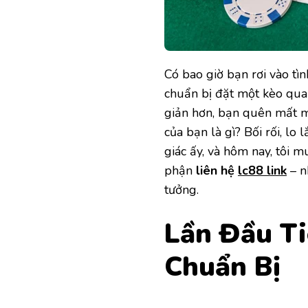
Có bao giờ bạn rơi vào tì
chuẩn bị đặt một kèo quan
giản hơn, bạn quên mất m
của bạn là gì? Bối rối, lo
giác ấy, và hôm nay, tôi m
phận
liên hệ
lc88 link
– n
tưởng.
Lần Đầu Ti
Chuẩn Bị