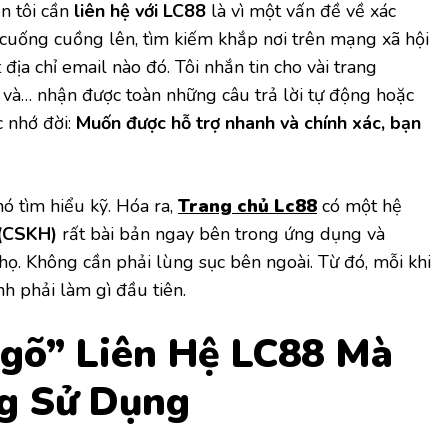
ên tôi cần
liên hệ với LC88
là vì một vấn đề về xác
ôi cuống cuồng lên, tìm kiếm khắp nơi trên mạng xã hội
địa chỉ email nào đó. Tôi nhắn tin cho vài trang
 và… nhận được toàn những câu trả lời tự động hoặc
c nhớ đời:
Muốn được hỗ trợ nhanh và chính xác, bạn
hó tìm hiểu kỹ. Hóa ra,
Trang chủ Lc88
có một hệ
 (CSKH)
rất bài bản ngay bên trong ứng dụng và
họ. Không cần phải lùng sục bên ngoài. Từ đó, mỗi khi
nh phải làm gì đầu tiên.
gõ” Liên Hệ LC88 Mà
ng Sử Dụng