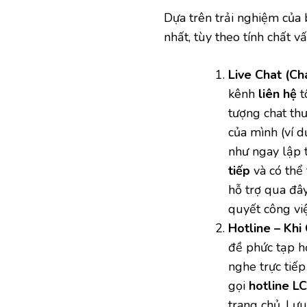
Dựa trên trải nghiệm của 
nhất, tùy theo tính chất v
Live Chat (Ch
kênh
liên hệ
t
tượng chat th
của mình (ví d
như ngay lập 
tiếp
và có thể 
hỗ trợ qua đây
quyết công vi
Hotline – Khi
đề phức tạp h
nghe trực tiếp
gọi
hotline L
trang chủ. Lưu