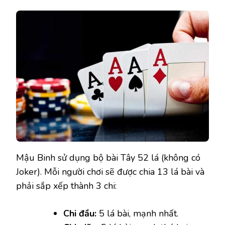
Mậu Binh sử dụng bộ bài Tây 52 lá (không có
Joker). Mỗi người chơi sẽ được chia 13 lá bài và
phải sắp xếp thành 3 chi:
Chi đầu:
5 lá bài, mạnh nhất.