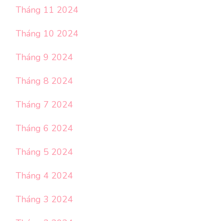
Tháng 11 2024
Tháng 10 2024
Tháng 9 2024
Tháng 8 2024
Tháng 7 2024
Tháng 6 2024
Tháng 5 2024
Tháng 4 2024
Tháng 3 2024