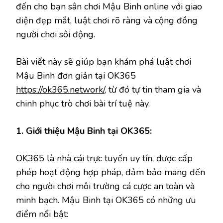
đến cho bạn sân chơi Mậu Binh online với giao
diện đẹp mắt, luật chơi rõ ràng và cộng đồng
người chơi sôi động.
Bài viết này sẽ giúp bạn khám phá luật chơi
Mậu Binh đơn giản tại OK365
https://ok365.network/
, từ đó tự tin tham gia và
chinh phục trò chơi bài trí tuệ này.
1. Giới thiệu Mậu Binh tại OK365:
OK365 là nhà cái trực tuyến uy tín, được cấp
phép hoạt động hợp pháp, đảm bảo mang đến
cho người chơi môi trường cá cược an toàn và
minh bạch. Mậu Binh tại OK365 có những ưu
điểm nổi bật: