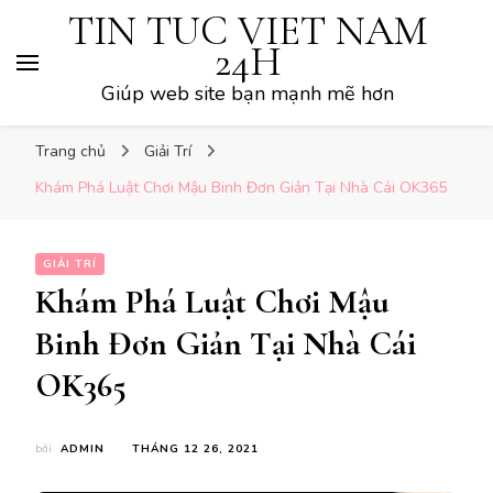
TIN TUC VIET NAM
24H
Giúp web site bạn mạnh mẽ hơn
Trang chủ
Giải Trí
Khám Phá Luật Chơi Mậu Binh Đơn Giản Tại Nhà Cái OK365
GIẢI TRÍ
Khám Phá Luật Chơi Mậu
Binh Đơn Giản Tại Nhà Cái
OK365
bởi
ADMIN
THÁNG 12 26, 2021