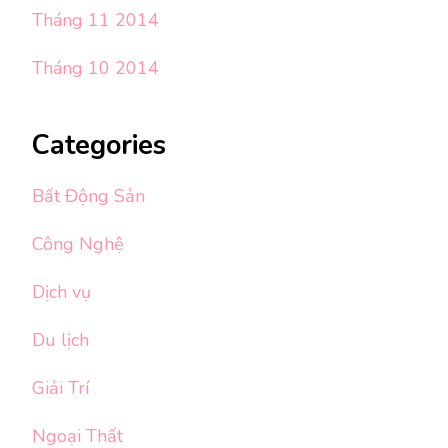
Tháng 11 2014
Tháng 10 2014
Categories
Bất Động Sản
Công Nghệ
Dịch vụ
Du lịch
Giải Trí
Ngoại Thất