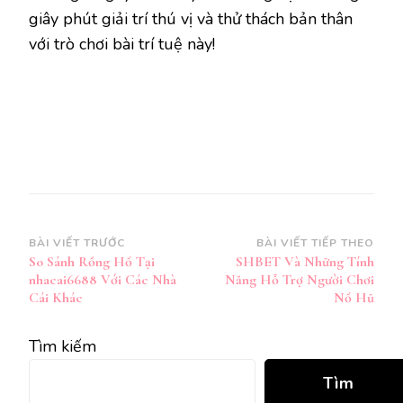
giây phút giải trí thú vị và thử thách bản thân
với trò chơi bài trí tuệ này!
Điều
BÀI VIẾT TRƯỚC
BÀI VIẾT TIẾP THEO
So Sánh Rồng Hổ Tại
SHBET Và Những Tính
hướng
nhacai6688 Với Các Nhà
Năng Hỗ Trợ Người Chơi
bài
Cái Khác
Nổ Hũ
viết
Tìm kiếm
Tìm