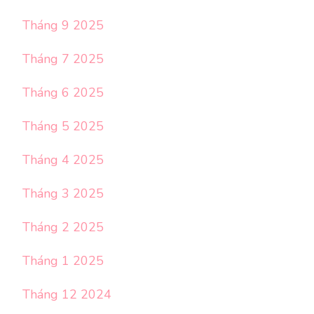
Tháng 9 2025
Tháng 7 2025
Tháng 6 2025
Tháng 5 2025
Tháng 4 2025
Tháng 3 2025
Tháng 2 2025
Tháng 1 2025
Tháng 12 2024