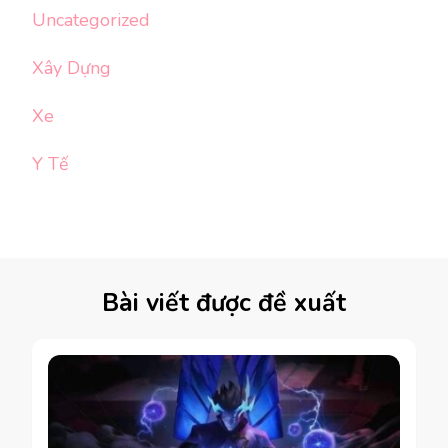
Uncategorized
Xây Dựng
Xe
Y Tế
Bài viết được đề xuất