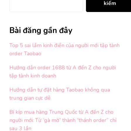
kiếm
Bài đăng gần đây
Top 5 sai lầm kinh điển của người mới tập tành
order Taobao
Hướng dẫn order 1688 từ A đến Z cho người
tập tành kinh doanh
Hướng dẫn tự đặt hàng Taobao không qua
trung gian cực dễ
Bí kíp mua hàng Trung Quốc từ A đến Z cho
người mới: Từ “gà mờ” thành “thánh order” chỉ
sau 3 lần