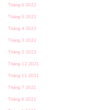
Tháng 6 2022
Tháng 5 2022
Tháng 4 2022
Tháng 3 2022
Tháng 2 2022
Tháng 12 2021
Tháng 11 2021
Tháng 7 2021
Tháng 6 2021