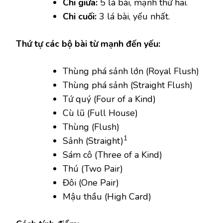
Chi giữa:
5 lá bài, mạnh thứ hai.
Chi cuối:
3 lá bài, yếu nhất.
Thứ tự các bộ bài từ mạnh đến yếu:
Thùng phá sảnh lớn (Royal Flush)
Thùng phá sảnh (Straight Flush)
Tứ quý (Four of a Kind)
Cù lũ (Full House)
Thùng (Flush)
1
Sảnh (Straight)
Sám cô (Three of a Kind)
Thú (Two Pair)
Đôi (One Pair)
Mậu thầu (High Card)