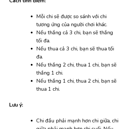
Cách tính điểm:
Mỗi chi sẽ được so sánh với chi
tương ứng của người chơi khác.
Nếu thắng cả 3 chi, bạn sẽ thắng
tối đa.
Nếu thua cả 3 chi, bạn sẽ thua tối
đa.
Nếu thắng 2 chi, thua 1 chi, bạn sẽ
thắng 1 chi.
Nếu thắng 1 chi, thua 2 chi, bạn sẽ
thua 1 chi.
Lưu ý:
Chi đầu phải mạnh hơn chi giữa, chi
giữa phải mạnh hơn chi cuối. Nếu