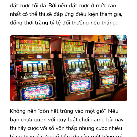
đặt cược tối đa. Bởi nếu đặt cược ở mức cao
nhất có thể thì sẽ đáp ứng điều kiện tham gia,
đồng thời trăng tỷ lệ đổi thưởng nếu thắng.
Không nên “dồn hết trứng vào một giỏ”. Nếu
bạn chưa quen với quy luật chơi game bài này
thì hãy cược với số vốn thấp nhưng cược nhiều
hàng thay vì cược số tiền lớn vào một hàng mà