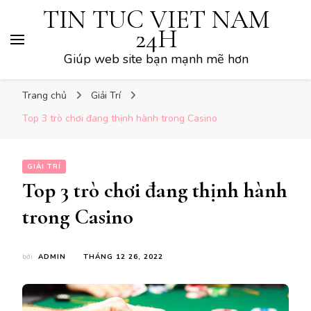
TIN TUC VIET NAM
24H
Giúp web site bạn mạnh mẽ hơn
Trang chủ
Giải Trí
Top 3 trò chơi đang thịnh hành trong Casino
GIẢI TRÍ
Top 3 trò chơi đang thịnh hành
trong Casino
bởi
ADMIN
THÁNG 12 26, 2022