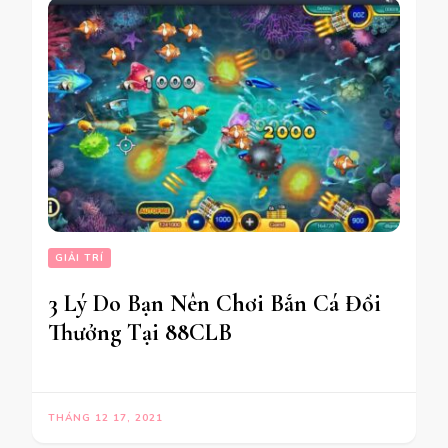
GIẢI TRÍ
3 Lý Do Bạn Nên Chơi Bắn Cá Đổi
Thưởng Tại 88CLB
THÁNG 12 17, 2021