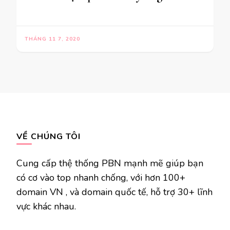
THÁNG 11 7, 2020
VỀ CHÚNG TÔI
Cung cấp thệ thống PBN mạnh mẽ giúp bạn
có cơ vào top nhanh chống, với hơn 100+
domain VN , và domain quốc tế, hỗ trợ 30+ lĩnh
vực khác nhau.