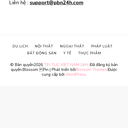
Liên hệ :
support@pbn24h.com
DU LỊCH
NỘI THẤT
NGOẠI THẤT
PHÁP LUẬT
BẤT ĐỘNG SẢN
Y TẾ
THỰC PHẨM
© Bản quyền2026
TIN TUC VIET NAM 24H
. Đã đăng ký bản
quyền.
Blossom Pin | Phát triển bởi
Blossom Themes
.Được
cung cấp bởi
WordPress
.