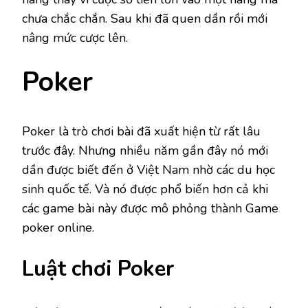
chưa chắc chắn. Sau khi đã quen dần rồi mới
nâng mức cược lên.
Poker
Poker là trò chơi bài đã xuất hiện từ rất lâu
trước đây. Nhưng nhiều năm gần đây nó mới
dần được biết đến ở Việt Nam nhờ các du học
sinh quốc tế. Và nó được phổ biến hơn cả khi
các game bài này được mô phỏng thành Game
poker online.
Luật chơi Poker