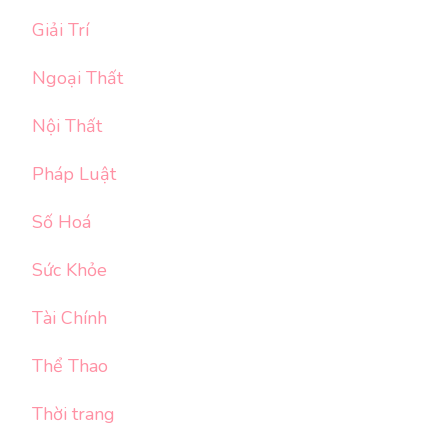
Giải Trí
Ngoại Thất
Nội Thất
Pháp Luật
Số Hoá
Sức Khỏe
Tài Chính
Thể Thao
Thời trang