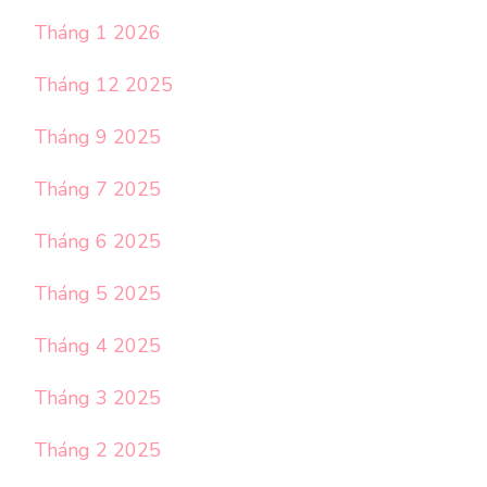
Tháng 1 2026
Tháng 12 2025
Tháng 9 2025
Tháng 7 2025
Tháng 6 2025
Tháng 5 2025
Tháng 4 2025
Tháng 3 2025
Tháng 2 2025