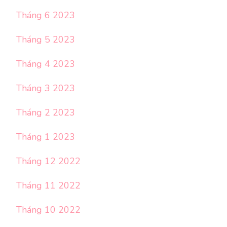
Tháng 6 2023
Tháng 5 2023
Tháng 4 2023
Tháng 3 2023
Tháng 2 2023
Tháng 1 2023
Tháng 12 2022
Tháng 11 2022
Tháng 10 2022