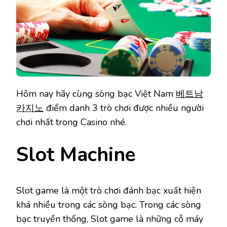
Hôm nay hãy cùng sòng bạc Việt Nam
베트남
카지노
điểm danh 3 trò chơi được nhiều người
chơi nhất trong Casino nhé.
Slot Machine
Slot game là một trò chơi đánh bạc xuất hiện
khá nhiều trong các sòng bạc. Trong các sòng
bạc truyền thống, Slot game là những cỗ máy