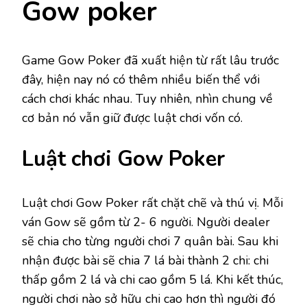
Gow poker
Game Gow Poker đã xuất hiện từ rất lâu trước
đây, hiện nay nó có thêm nhiều biến thể với
cách chơi khác nhau. Tuy nhiên, nhìn chung về
cơ bản nó vẫn giữ được luật chơi vốn có.
Luật chơi Gow Poker
Luật chơi Gow Poker rất chặt chẽ và thú vị. Mỗi
ván Gow sẽ gồm từ 2- 6 người. Người dealer
sẽ chia cho từng người chơi 7 quân bài. Sau khi
nhận được bài sẽ chia 7 lá bài thành 2 chi: chi
thấp gồm 2 lá và chi cao gồm 5 lá. Khi kết thúc,
người chơi nào sở hữu chi cao hơn thì người đó