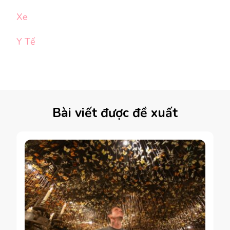
Xe
Y Tế
Bài viết được đề xuất