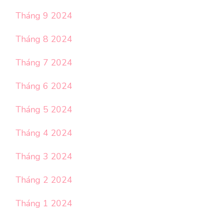
Tháng 9 2024
Tháng 8 2024
Tháng 7 2024
Tháng 6 2024
Tháng 5 2024
Tháng 4 2024
Tháng 3 2024
Tháng 2 2024
Tháng 1 2024