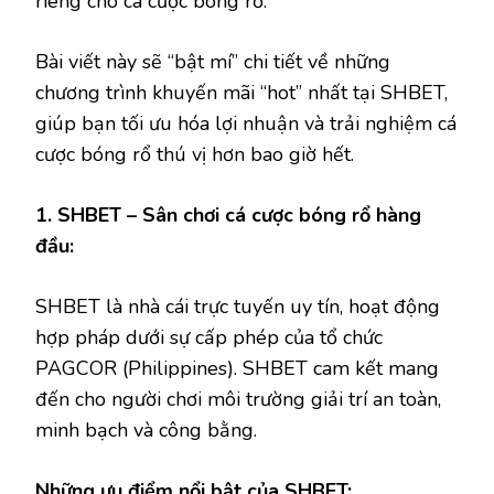
riêng cho cá cược bóng rổ.
Bài viết này sẽ “bật mí” chi tiết về những
chương trình khuyến mãi “hot” nhất tại SHBET,
giúp bạn tối ưu hóa lợi nhuận và trải nghiệm cá
cược bóng rổ thú vị hơn bao giờ hết.
1. SHBET – Sân chơi cá cược bóng rổ hàng
đầu:
SHBET là nhà cái trực tuyến uy tín, hoạt động
hợp pháp dưới sự cấp phép của tổ chức
PAGCOR (Philippines). SHBET cam kết mang
đến cho người chơi môi trường giải trí an toàn,
minh bạch và công bằng.
Những ưu điểm nổi bật của SHBET: