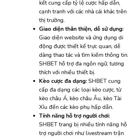
kết cung cấp tỷ lệ cược hấp dẫn,
cạnh tranh với các nhà cái khác trên
thị trường.
Giao diện thân thiện, dễ sử dụng:
Giao diện website và ứng dụng di
động được thiết kế trực quan, dễ
dàng thao tác và tìm kiếm thông tin.
SHBET hỗ trợ đa ngôn ngữ, tương
thích với nhiều thiết bị.
Kèo cược đa dạng:
SHBET cung
cấp đa dạng các loại kèo cược, từ
kèo châu Á, kèo châu Âu, kèo Tài
Xỉu đến các kèo phụ hấp dẫn.
Tính năng hỗ trợ người chơi:
SHBET trang bị nhiều tính năng hỗ
trợ người chơi như livestream trận