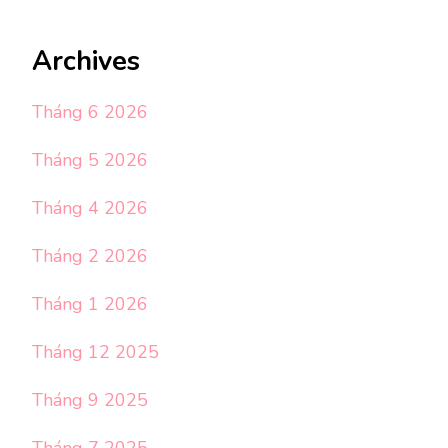
Archives
Tháng 6 2026
Tháng 5 2026
Tháng 4 2026
Tháng 2 2026
Tháng 1 2026
Tháng 12 2025
Tháng 9 2025