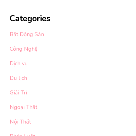
Categories
Bất Động Sản
Công Nghệ
Dịch vụ
Du lịch
Giải Trí
Ngoại Thất
Nội Thất