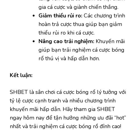
gia cá cược và giành chiến thắng.
Giảm thiểu rủi ro:
Các chương trình
hoàn trả cược thua giúp bạn giảm
thiểu rủi ro khi cá cược.
Nâng cao trải nghiệm:
Khuyến mãi
giúp bạn trải nghiệm cá cược bóng
rổ thú vị và hấp dẫn hơn.
Kết luận:
SHBET là sân chơi cá cược bóng rổ lý tưởng với
tỷ lệ cược cạnh tranh và nhiều chương trình
khuyến mãi hấp dẫn. Hãy tham gia SHBET
ngay hôm nay để tận hưởng những ưu đãi “hot”
nhất và trải nghiệm cá cược bóng rổ đỉnh cao!