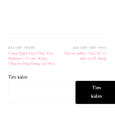
Điều
BÀI VIẾT TRƯỚC
BÀI VIẾT TIẾP THEO
Công Nghệ Tiên Tiến, Trải
Tài xỉu online: “Lộc lá” có
hướng
Nghiệm Cá Cược Bóng
thật sự dễ dàng?
bài
Chuyền Sống Động tại OK9
viết
Tìm kiếm
Tìm
kiếm