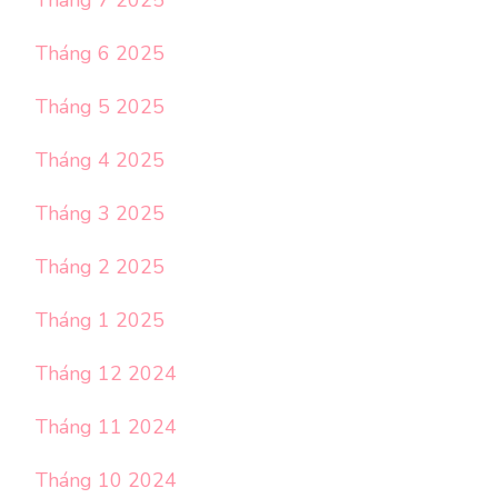
Tháng 7 2025
Tháng 6 2025
Tháng 5 2025
Tháng 4 2025
Tháng 3 2025
Tháng 2 2025
Tháng 1 2025
Tháng 12 2024
Tháng 11 2024
Tháng 10 2024