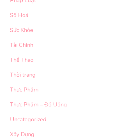
Pháp Luật
Số Hoá
Sức Khỏe
Tài Chính
Thể Thao
Thời trang
Thực Phẩm
Thực Phẩm – Đồ Uống
Uncategorized
Xây Dựng