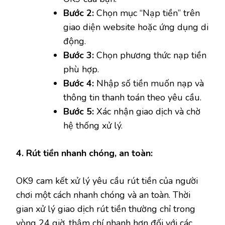
Bước 2:
Chọn mục “Nạp tiền” trên
giao diện website hoặc ứng dụng di
động.
Bước 3:
Chọn phương thức nạp tiền
phù hợp.
Bước 4:
Nhập số tiền muốn nạp và
thông tin thanh toán theo yêu cầu.
Bước 5:
Xác nhận giao dịch và chờ
hệ thống xử lý.
4. Rút tiền nhanh chóng, an toàn:
OK9 cam kết xử lý yêu cầu rút tiền của người
chơi một cách nhanh chóng và an toàn. Thời
gian xử lý giao dịch rút tiền thường chỉ trong
vòng 24 giờ, thậm chí nhanh hơn đối với các