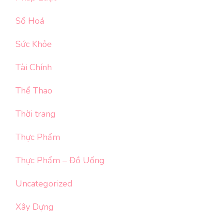
Số Hoá
Sức Khỏe
Tài Chính
Thể Thao
Thời trang
Thực Phẩm
Thực Phẩm – Đồ Uống
Uncategorized
Xây Dựng