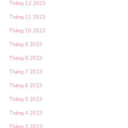
Tháng 12 2023
Tháng 11 2023
Tháng 10 2023
Tháng 9 2023
Tháng 8 2023
Tháng 7 2023
Tháng 6 2023
Tháng 5 2023
Tháng 4 2023
Tháng 3 2023