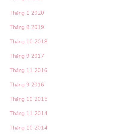
Tháng 1 2020
Tháng 8 2019
Tháng 10 2018
Tháng 9 2017
Tháng 11 2016
Tháng 9 2016
Tháng 10 2015
Tháng 11 2014
Tháng 10 2014