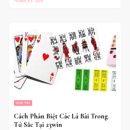
THÁNG 5 2, 2022
GIẢI TRÍ
Cách Phân Biệt Các Lá Bài Trong
Tứ Sắc Tại 23win