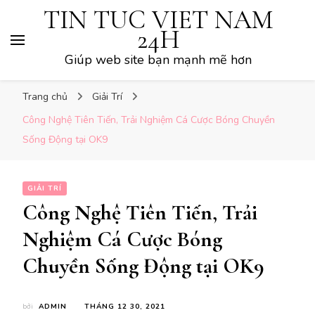
TIN TUC VIET NAM
24H
Giúp web site bạn mạnh mẽ hơn
Trang chủ
Giải Trí
Công Nghệ Tiên Tiến, Trải Nghiệm Cá Cược Bóng Chuyền
Sống Động tại OK9
GIẢI TRÍ
Công Nghệ Tiên Tiến, Trải
Nghiệm Cá Cược Bóng
Chuyền Sống Động tại OK9
bởi
ADMIN
THÁNG 12 30, 2021